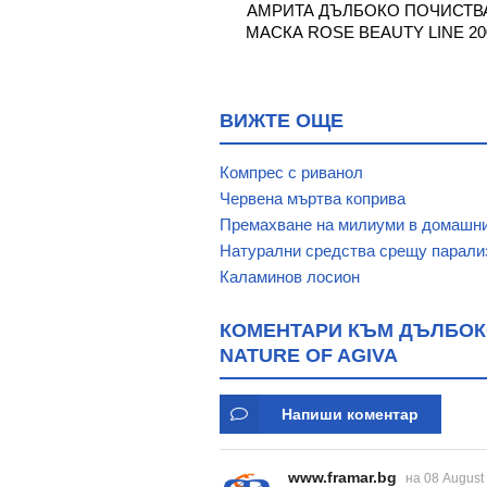
ЛБОКО ПОЧИСТВАЩА
АМРИТА ДЪЛБОКО ПОЧИСТВ
ЦЕ С АКТИВЕН ВЪГЛЕН
МАСКА ROSE BEAUTY LINE 20
200 мл
ВИЖТЕ ОЩЕ
Компрес с риванол
Червена мъртва коприва
Премахване на милиуми в домашн
Натурални средства срещу парали
Каламинов лосион
КОМЕНТАРИ КЪМ ДЪЛБОКО
NATURE OF AGIVA
Напиши коментар
www.framar.bg
на 08 August