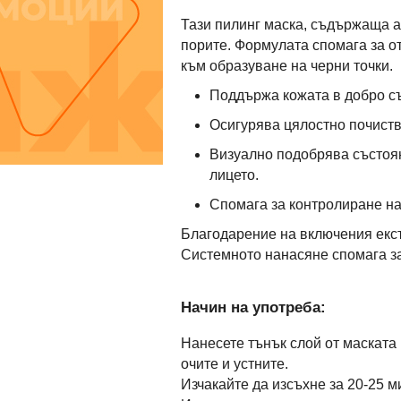
Тази пилинг маска, съдържаща ак
порите. Формулата спомага за о
към образуване на черни точки.
Поддържа кожата в добро със
Осигурява цялостно почист
Визуално подобрява състоян
лицето.
Спомага за контролиране на
Благодарение на включения екстр
Системното нанасяне спомага за 
Начин на употреба:
Нанесете тънък слой от маската 
очите и устните.
Изчакайте да изсъхне за 20-25 м