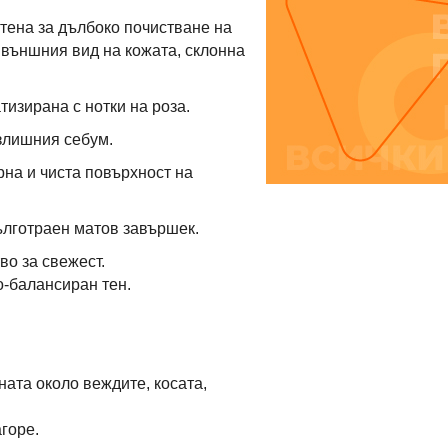
отена за дълбоко почистване на
 външния вид на кожата, склонна
тизирана с нотки на роза.
злишния себум.
рна и чиста повърхност на
ълготраен матов завършек.
во за свежест.
о-балансиран тен.
ната около веждите, косата,
агоре.