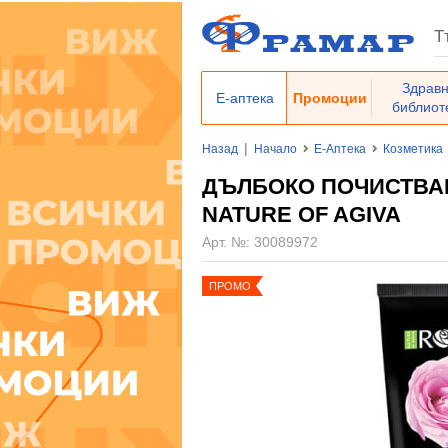
Здрав
Е-аптека
Промоции
библиот
|
Назад
Начало
Е-Аптека
Козметика
ДЪЛБОКО ПОЧИСТВАЩ
NATURE OF AGIVA
Арт. №:
30089972
ПРОМО