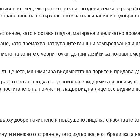
тивен въглен, екстракт от роза и гроздови семки, е разраб
тстраняване на повърхностните замърсявания и подобрява
тояние, като я оставя гладка, матирана и деликатно арома
ване, като премахва натрупаните външни замърсявания и и
ието на зоните с черни точки, допринасяйки за по-равноме
 лъщенето, минимизира видимостта на порите и придава д
акт от роза, продуктът успокоява епидермиса и носи чувст
постигането на по-чист и гладък вид на лицето, с видимо п
върху добре почистено и подсушено лице като избягвате зо
инути и нежно отстранете, като издърпвате от брадичката н