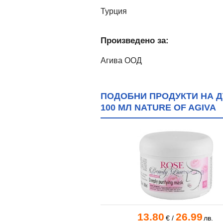
Турция
Произведено за:
Агива ООД
ПОДОБНИ ПРОДУКТИ НА 
100 МЛ NATURE OF AGIVA
0
26.99
13.80
26.99
€
/
лв.
€
/
лв.