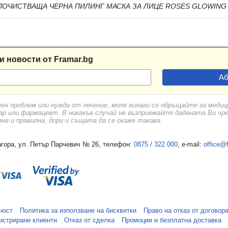
ОЧИСТВАЩА ЧЕРНА ПИЛИНГ МАСКА ЗА ЛИЦЕ ROSES GLOWING 1
и новости от Framar.bg
вен проблем или нужда от лечение, моля винаги се обръщайте за меди
ар или фармацевт. В никакъв случай не възприемайте дадената Ви чр
а и правилна, дори и същата да се окаже такава.
гора, ул. Петър Парчевич № 26, телефон:
0875 / 322 000
, e-mail:
office@
ност
Политика за използване на бисквитки
Право на отказ от договор
истрирани клиенти
Отказ от сделка
Промоции и безплатна доставка