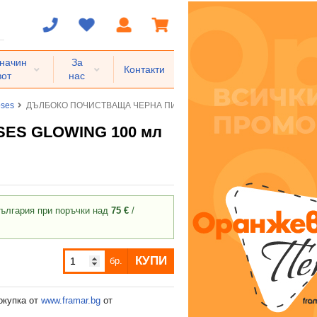
 начин
За
Контакти
вот
нас
ses
ДЪЛБОКО ПОЧИСТВАЩА ЧЕРНА ПИЛИНГ МАСКА ЗА ЛИЦЕ ROSES GLOW
ES GLOWING 100 мл
ългария при поръчки над
75 €
/
КУПИ
бр.
окупка от
www.framar.bg
от