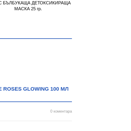
С БЪЛБУКАЩА ДЕТОКСИКИРАЩА
ЕКВИЛИБРА ДЕТОКСИ
МАСКА 25 гр.
ЗА ЛИЦЕ С АКТИВЕН В
 ROSES GLOWING 100 МЛ
0 коментара