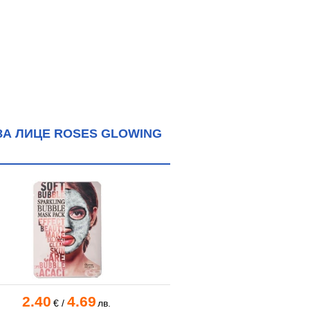
А ЛИЦЕ ROSES GLOWING
2.40
4.69
18.76
36
€
/
лв.
€
/