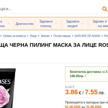
на
Здравна
Здравна
Здраве и
Диагностик
ека
помощ
медия
на жи
Грижа за кожата
Лице
Маски
Почистващи
NATURE OF AGIVA
Ro
А ЧЕРНА ПИЛИНГ МАСКА ЗА ЛИЦЕ ROS
Безплатна доставка
за Б
146.69лв.
!
5.15
€
3.86
7.55
€
/
лв.
Промоцията е валидна при п
01.08.2026
до
31.08.2026