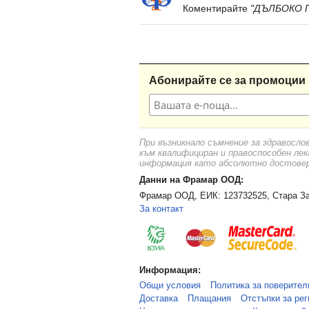
Коментирайте
"ДЪЛБОКО П
Абонирайте се за промоции 
При възникнало съмнение за здравосло
към квалифициран и правоспособен лек
информация като абсолютно достоверн
Данни на Фрамар ООД:
Фрамар ООД, ЕИК: 123732525, Стара За
За контакт
Информация:
Общи условия
Политика за поверител
Доставка
Плащания
Отстъпки за рег