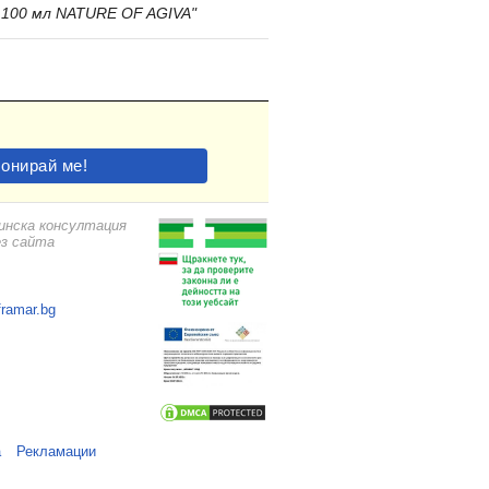
00 мл NATURE OF AGIVA"
цинска консултация
ез сайта
framar.bg
а
Рекламации