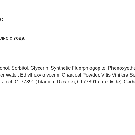
я:
лно с вода.
ohol, Sorbitol, Glycerin, Synthetic Fluorphlogopite, Phenoxyeth
 Water, Ethylhexylglycerin, Charcoal Powder, Vitis Vinifera Se
eraniol, CI 77891 (Titanium Dioxide), CI 77891 (Tin Oxide), Car