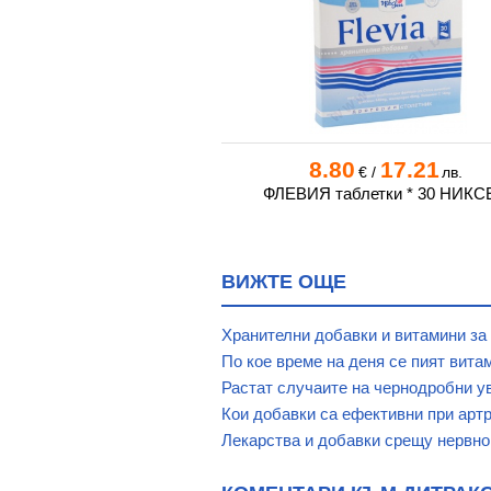
4
51.91
8.80
17.21
€
/
лв.
€
/
лв.
Е таблетки * 30
ФЛЕВИЯ таблетки * 30 НИКС
ВИЖТЕ ОЩЕ
Хранителни добавки и витамини за
По кое време на деня се пият вита
Растат случаите на чернодробни у
Кои добавки са ефективни при арт
Лекарства и добавки срещу нервно