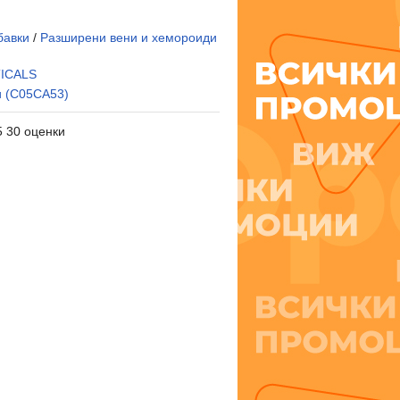
бавки
/
Разширени вени и хемороиди
ICALS
и (C05CA53)
5 30 оценки