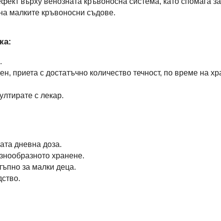
ект върху венозната кръвоносна система, като спомага за
 на малките кръвоносни съдове.
ка:
.
ден, приета с достатъчно количество течност, по време на хр
ултирате с лекар.
ата дневна доза.
азнообразното хранене.
тъпно за малки деца.
дство.