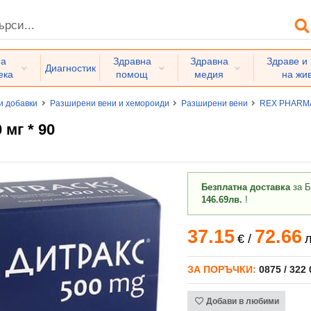
на
Здравна
Здравна
Здраве и
Диагностик
ека
помощ
медия
на жи
и добавки
Разширени вени и хемороиди
Разширени вени
REX PHARM
мг * 90
Безплатна доставка
за Б
146.69лв.
!
37.15
72.66
€
/
л
ЗА ПОРЪЧКИ:
0875 / 322
Добави в любими