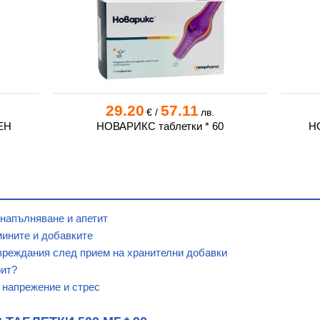
29.20
57.11
€
/
лв.
ЕН
НОВАРИКС таблетки * 60
НО
 напълняване и апетит
мините и добавките
вреждания след прием на хранителни добавки
рит?
 напрежение и стрес