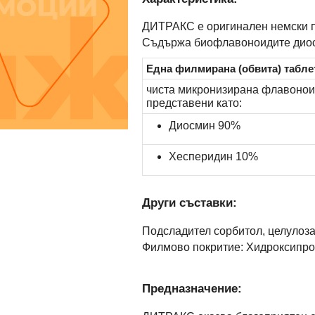
ДИТРАКС е оригинален немски п
Съдържа биофлавоноидите диосм
Една филмирана (обвита) табл
чиста микронизирана флавонои
представени като:
Диосмин 90%
Хесперидин 10%
Други съставки:
Подсладител сорбитол, целулоза
Филмово покритие: Хидроксипроп
Предназначение: