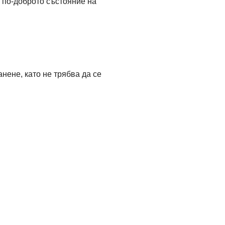
 по-доброто състояние на
анене, като не трябва да се