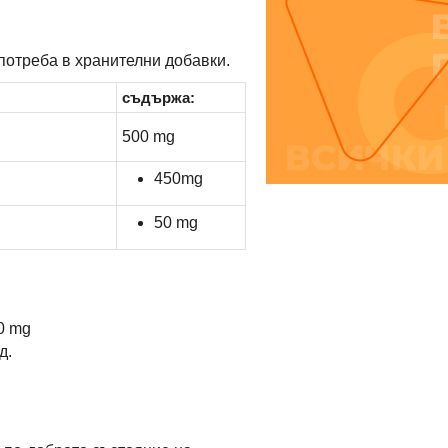
отреба в хранителни добавки.
съдържа:
500 mg
450mg
50 mg
0 mg
д.