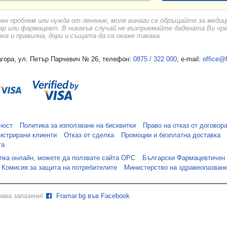
вен проблем или нужда от лечение, моля винаги се обръщайте за меди
ар или фармацевт. В никакъв случай не възприемайте дадената Ви чр
а и правилна, дори и същата да се окаже такава.
гора, ул. Петър Парчевич № 26, телефон:
0875 / 322 000
, e-mail:
office@
ност
Политика за използване на бисквитки
Право на отказ от договор
истрирани клиенти
Отказ от сделка
Промоции и безплатна доставка
та
упка онлайн, можете да ползвате сайта ОРС
Български Фармацевтичен
Комисия за защита на потребителите
Министерство на здравеопазван
рава запазени!
Framar.bg във Facebook