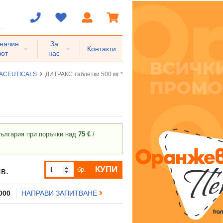
 начин
За
Контакти
вот
нас
ACEUTICALS
ДИТРАКС таблетки 500 мг * 90
ългария при поръчки над
75 €
/
КУПИ
бр.
в.
 000
НАПРАВИ ЗАПИТВАНЕ