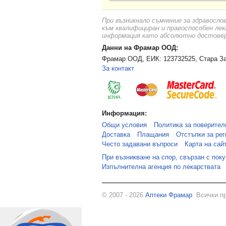
При възникнало съмнение за здравосло
към квалифициран и правоспособен лек
информация като абсолютно достоверн
Данни на Фрамар ООД:
Фрамар ООД, ЕИК: 123732525, Стара За
За контакт
Информация:
Общи условия
Политика за поверител
Доставка
Плащания
Отстъпки за рег
Често задавани въпроси
Карта на сай
При възникване на спор, свързан с пок
Изпълнителна агенция по лекарствата
© 2007 - 2026
Аптеки Фрамар
. Всички п