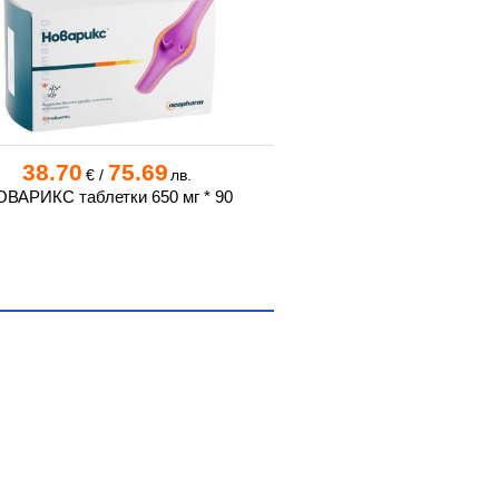
38.70
75.69
14.30
27
€
/
лв.
€
/
ВАРИКС таблетки 650 мг * 90
ЦИКАТРИ ПЛЮС кап
НАТУРФАР