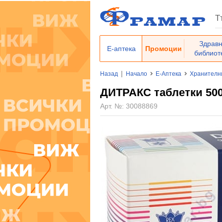
Здрав
Е-аптека
Промоции
библиот
|
Назад
Начало
Е-Аптека
Хранителн
ДИТРАКС таблетки 500 
Арт. №:
30088869