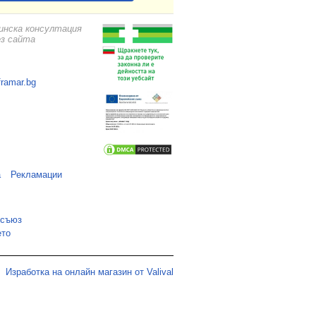
цинска консултация
ез сайта
framar.bg
а
Рекламации
 съюз
ето
Изработка на онлайн магазин от Valival