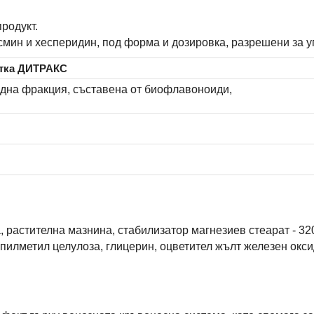
родукт.
ин и хесперидин, под форма и дозировка, разрешени за уп
етка ДИТРАКС
дна фракция, съставена от биофлавоноиди,
, растителна мазнина, стабилизатор магнезиев стеарат - 32
илметил целулоза, глицерин, оцветител жълт железен окси