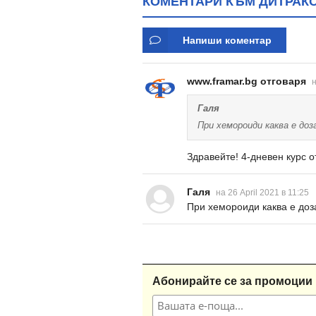
КОМЕНТАРИ КЪМ ДИТРАКС 
Напиши коментар
www.framar.bg отговаря
н
Галя
При хемороиди каква е доз
Здравейте! 4-дневен курс о
Галя
на 26 April 2021 в 11:25
При хемороиди каква е доз
Абонирайте се за промоции 