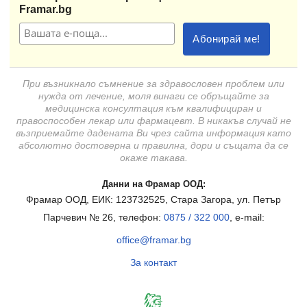
Framar.bg
При възникнало съмнение за здравословен проблем или
нужда от лечение, моля винаги се обръщайте за
медицинска консултация към квалифициран и
правоспособен лекар или фармацевт. В никакъв случай не
възприемайте дадената Ви чрез сайта информация като
абсолютно достоверна и правилна, дори и същата да се
окаже такава.
Данни на Фрамар ООД:
Фрамар ООД, ЕИК: 123732525, Стара Загора, ул. Петър
Парчевич № 26, телефон:
0875 / 322 000
, e-mail:
office@framar.bg
За контакт