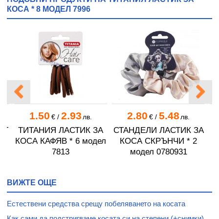
КОСА * 8 МОДЕЛ 7996
1.50
2.93
2.80
5.48
€
/
лв.
€
/
лв.
КТ
ТИТАНИЯ ЛАСТИК ЗА
СТАНДЕЛИ ЛАСТИК ЗА
С
КОСА КАФЯВ * 6 модел
КОСА СКРЪНЧИ * 2
А
7813
модел 0780931
А
11
ВИЖТЕ ОЩЕ
Естествени средства срещу побеляването на косата
Как сами да подстригваме косата си на степени (+снимки)