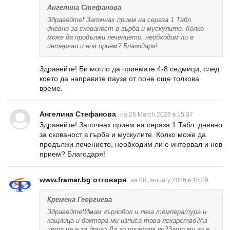
Ангелина Стефанова
Здравейте! Започнах прием на сераза 1 Табл.
дневно за скованост в гърба и мускулите. Колко
може да продължи лечението, необходим ли е
интервал и нов прием? Благодаря!
Здравейте! Би могло да приемате 4-8 седмици, след
което да направите пауза от поне още толкова
време.
Ангелина Стефанова
на 26 March 2026 в 15:37
Здравейте! Започнах прием на сераза 1 Табл. дневно
за скованост в гърба и мускулите. Колко може да
продължи лечението, необходим ли е интервал и нов
прием? Благодаря!
www.framar.bg отговаря
на 08 January 2026 в 15:09
Кремена Георгиева
Здравейте!Имам гърлобол и лека температура и
кащлица и доктора ми изписа това лекарство?Аз
чета че е за друго.Да го приемам ли?Защо ми го е