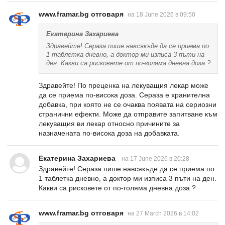
www.framar.bg отговаря
на 18 June 2026 в 09:50
Екатерина Захариева
Здравейте! Сераза пише навсякъде да се приема по
1 таблетка дневно, а доктор ми изписа 3 пъти на
ден. Какви са рисковете от по-голяма дневна доза ?
Здравейте! По преценка на лекуващия лекар може
да се приема по-висока доза. Сераза е хранителна
добавка, при която не се очаква появата на сериозни
странични ефекти. Може да отправите запитване към
лекуващия ви лекар относно причините за
назначената по-висока доза на добавката.
Екатерина Захариева
на 17 June 2026 в 20:28
Здравейте! Сераза пише навсякъде да се приема по
1 таблетка дневно, а доктор ми изписа 3 пъти на ден.
Какви са рисковете от по-голяма дневна доза ?
www.framar.bg отговаря
на 27 March 2026 в 14:02