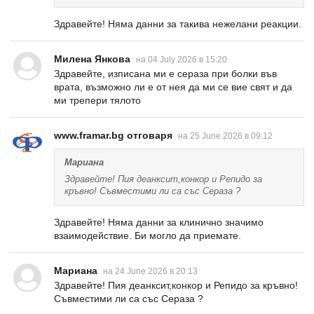
Здравейте! Няма данни за такива нежелани реакции.
Милена Янкова
на 04 July 2026 в 15:20
Здравейте, изписана ми е сераза при болки във
врата, възможно ли е от нея да ми се вие свят и да
ми трепери тялото
www.framar.bg отговаря
на 25 June 2026 в 09:12
Мариана
Здравейте! Пия деанксит,конкор и Репидо за
кръвно! Съвместими ли са със Сераза ?
Здравейте! Няма данни за клинично значимо
взаимодействие. Би могло да приемате.
Мариана
на 24 June 2026 в 20:13
Здравейте! Пия деанксит,конкор и Репидо за кръвно!
Съвместими ли са със Сераза ?