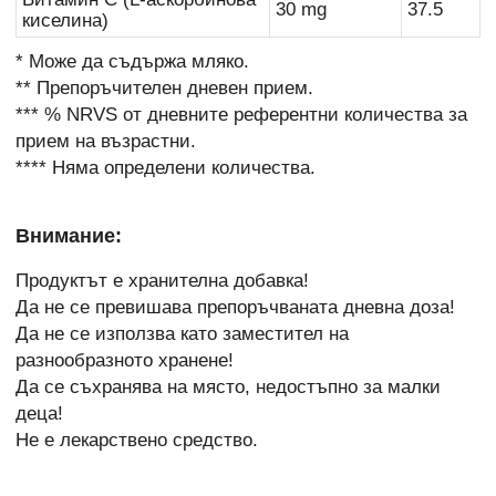
30 mg
37.5
киселина)
* Може да съдържа мляко.
** Препоръчителен дневен прием.
*** % NRVS от дневните референтни количества за
прием на възрастни.
**** Няма определени количества.
Внимание:
Продуктът е хранителна добавка!
Да не се превишава препоръчваната дневна доза!
Да не се използва като заместител на
разнообразното хранене!
Да се съхранява на място, недостъпно за малки
деца!
Не е лекарствено средство.