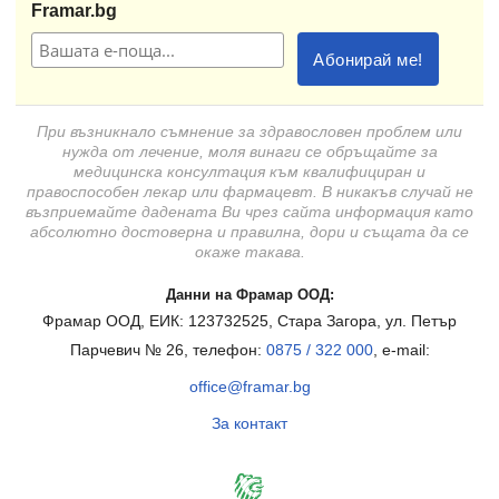
Framar.bg
При възникнало съмнение за здравословен проблем или
нужда от лечение, моля винаги се обръщайте за
медицинска консултация към квалифициран и
правоспособен лекар или фармацевт. В никакъв случай не
възприемайте дадената Ви чрез сайта информация като
абсолютно достоверна и правилна, дори и същата да се
окаже такава.
Данни на Фрамар ООД:
Фрамар ООД, ЕИК: 123732525, Стара Загора, ул. Петър
Парчевич № 26, телефон:
0875 / 322 000
, e-mail:
office@framar.bg
За контакт