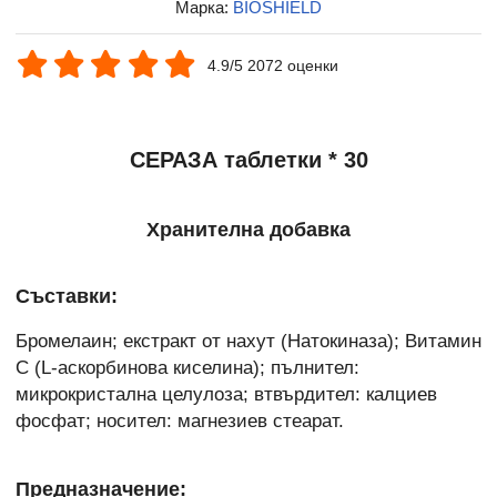
Марка:
BIOSHIELD
4.9/5 2072 оценки
СЕРАЗА таблетки * 30
Хранителна добавка
Съставки:
Бромелаин; екстракт от нахут (Натокиназа); Витамин
C (L-аскорбинова киселина); пълнител:
микрокристална целулоза; втвърдител: калциев
фосфат; носител: магнезиев стеарат.
Предназначение: