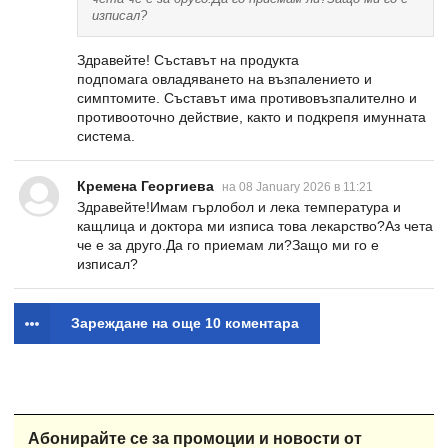
изписал?
Здравейте! Съставът на продукта
подпомага овладяването на възпалението и
симптомите. Съставът има противовъзпалително и
противооточно действие, както и подкрепя имунната
система.
Кремена Георгиева
на 08 January 2026 в 11:21
Здравейте!Имам гърлобол и лека температура и
кащлица и доктора ми изписа това лекарство?Аз чета
че е за друго.Да го приемам ли?Защо ми го е
изписал?
Зареждане на още 10 коментара
Абонирайте се за промоции и новости от