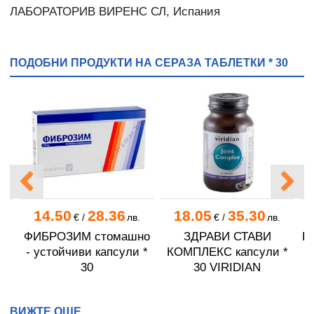
ЛАБОРАТОРИВ ВИРЕНС СЛ, Испания
ПОДОБНИ ПРОДУКТИ НА СЕРАЗА ТАБЛЕТКИ * 30
14.50
28.36
18.05
35.30
.
€
/
лв.
€
/
лв.
ФИБРОЗИМ стомашно
ЗДРАВИ СТАВИ
К
Т
- устойчиви капсули *
КОМПЛЕКС капсули *
60
30
30 VIRIDIAN
ВИЖТЕ ОЩЕ