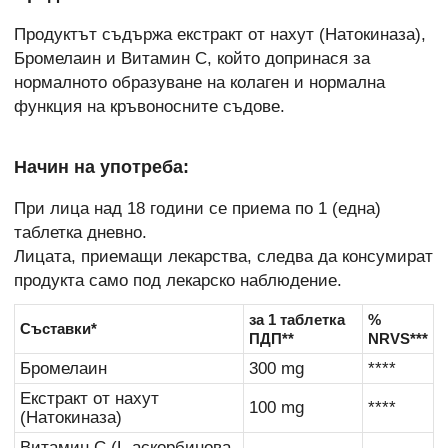
Продуктът съдържа екстракт от нахут (Натокиназа),
Бромелаин и Витамин C, който допринася за
нормалното образуване на колаген и нормална
функция на кръвоносните съдове.
Начин на употреба:
При лица над 18 години се приема по 1 (една)
таблетка дневно.
Лицата, приемащи лекарства, следва да консумират
продукта само под лекарско наблюдение.
за 1 таблетка
%
Съставки*
ПДП**
NRVS***
Бромелаин
300 mg
****
Екстракт от нахут
100 mg
****
(Натокиназа)
Витамин C (L-аскорбинова