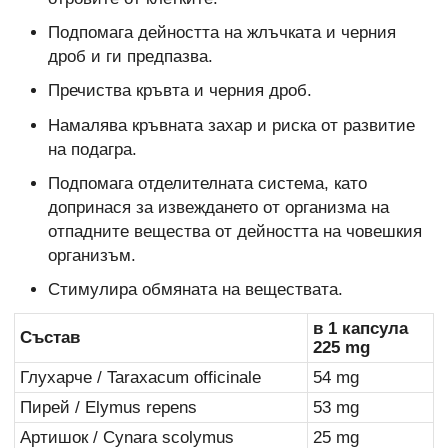
Подпомага дейността на жлъчката и черния
дроб и ги предпазва.
Пречиства кръвта и черния дроб.
Намалява кръвната захар и риска от развитие
на подагра.
Подпомага отделителната система, като
допринася за извеждането от организма на
отпадните вещества от дейността на човешкия
организъм.
Стимулира обмяната на веществата.
в 1 капсула
Състав
225 mg
Глухарче / Taraxacum officinale
54 mg
Пирей / Elymus repens
53 mg
Артишок / Cynara scolymus
25 mg