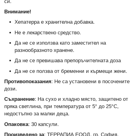
си.
Внимание!
Хепатерра е хранителна добавка.
Не е лекарствено средство.
Да не се използва като заместител на
разнообразното хранене.
Да не се превишава препоръчителната доза
Да не се ползва от бременни и кърмещи жени.
Противопоказания
: Не са установени в посочените
дози.
Съхранение
: На сухо и хладно място, защитено от
пряка светлина, при температура от 5° до 25°С,
недостъпно за малки деца.
Опаковка
: 30 капсули.
Произведено за
: ТЕРРАПИА ЕООД, гр. София.