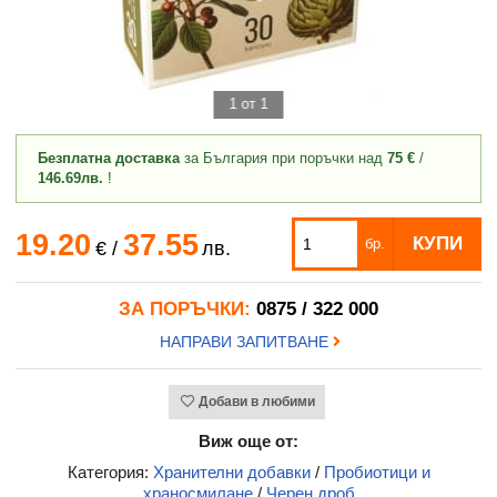
1 от 1
Безплатна доставка
за България при поръчки над
75 €
/
146.69лв.
!
19.20
37.55
КУПИ
бр.
€
/
лв.
ЗА ПОРЪЧКИ:
0875 / 322 000
НАПРАВИ ЗАПИТВАНЕ
Добави в любими
Виж още от:
Категория:
Хранителни добавки
/
Пробиотици и
храносмилане
/
Черен дроб