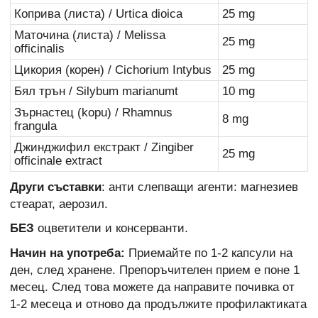
Коприва (листа) / Urtica dioica
25 mg
Маточина (листа) / Melissa
25 mg
officinalis
Цикория (корен) / Cichorium Intybus
25 mg
Бял трън / Silybum marianumt
10 mg
Зърнастец (kopu) / Rhamnus
8 mg
frangula
Джинджифил екстракт / Zingiber
25 mg
officinale extract
Други съставки
: анти слепващи агенти: магнезиев
стеарат, аерозил.
БЕЗ
оцветители и консерванти.
Начин на употреба:
Приемайте по 1-2 капсули на
ден, след хранене. Препоръчителен прием е поне 1
месец. След това можете да направите почивка от
1-2 месеца и отново да продължите профилактиката