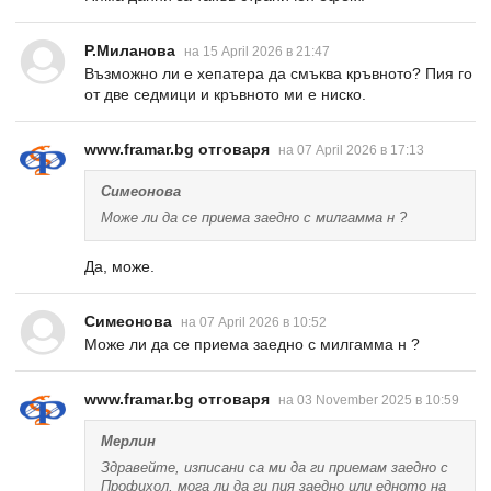
Р.Миланова
на 15 April 2026 в 21:47
Възможно ли е хепатера да смъква кръвното? Пия го
от две седмици и кръвното ми е ниско.
www.framar.bg отговаря
на 07 April 2026 в 17:13
Симеонова
Може ли да се приема заедно с милгамма н ?
Да, може.
Симеонова
на 07 April 2026 в 10:52
Може ли да се приема заедно с милгамма н ?
www.framar.bg отговаря
на 03 November 2025 в 10:59
Мерлин
Здравейте, изписани са ми да ги приемам заедно с
Профихол, мога ли да ги пия заедно или едното на