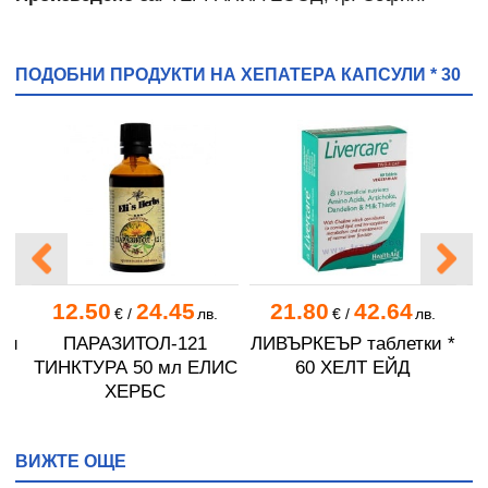
ПОДОБНИ ПРОДУКТИ НА ХЕПАТЕРА КАПСУЛИ * 30
12.50
24.45
21.80
42.64
€
/
лв.
€
/
лв.
ли
ПАРАЗИТОЛ-121
ЛИВЪРКЕЪР таблетки *
ТИНКТУРА 50 мл ЕЛИС
60 ХЕЛТ ЕЙД
Е
ХЕРБС
ВИЖТЕ ОЩЕ