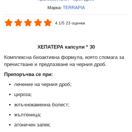
Марка:
TERRAPIA
4.1/5 23 оценки
ХЕПАТЕРА капсули * 30
Комплексна биоактивна формула, която спомага за
пречистване и предпазване на черния дроб.
Препоръчва се при:
лечение на черния дроб;
цироза;
жлъчнокаменна болест;
жълтеница;
атоничен запек;