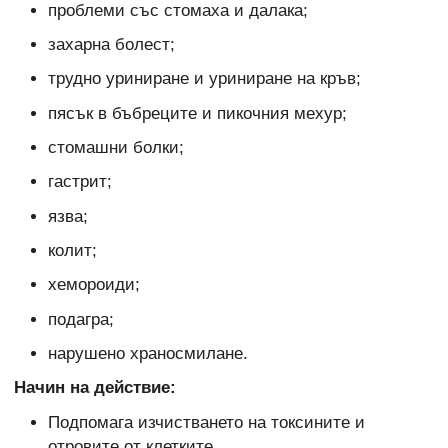
проблеми със стомаха и далака;
захарна болест;
трудно уриниране и уриниране на кръв;
пясък в бъбреците и пикочния мехур;
стомашни болки;
гастрит;
язва;
колит;
хемороиди;
подагра;
нарушено храносмилане.
Начин на действие:
Подпомага изчистването на токсините и
отровите от клетките.