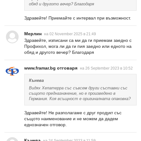
обяд и другото вечер? Благодаря
Здравейте! Приемайте с интервал при възможност.
Мерлин
на 02 November 2025 в 21:49
Здравейте, изписани са ми да ги приемам заедно с
Профихол, мога ли да ги пия заедно или едното на
обяд и другото вечер? Благодаря
www.framar.bg отговаря
на 26 September 2023 в 10:52
Кънева
Видях Хепатерра със съвсем други съставки със
същото предназначение, но е произведено в
Германия. Коя всъщност е оригиналната опаковка?
Здравейте! Не разполагаме с друг продукт със
същото наименование и не можем да дадем
еднозначен отговор.
Кънева
на 24 September 2023 в 11:59