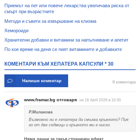
Приемът на пет или повече лекарства увеличава риска от
смърт при възрастните
Методи и съвети за извършване на клизма
Хемороиди
Хранителни добавки и витамини за напълняване и апетит
По кое време на деня се пият витамините и добавките
КОМЕНТАРИ КЪМ ХЕПАТЕРА КАПСУЛИ * 30
Напиши коментар
8 коментара
www.framar.bg отговаря
на 16 April 2026 в 10:30
Р.Миланова
Възможно ли е хепатера да смъква кръвното? Пия
го от две седмици и кръвното ми е ниско.
Няма данни за такъв страничен ефект.