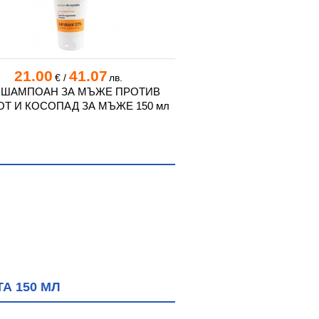
21.00
41.07
18.20
35
€
/
лв.
€
/
 ШАМПОАН ЗА МЪЖЕ ПРОТИВ
DX2 ШАМПОАН ПРОТИ
Т И КОСОПАД ЗА МЪЖЕ 150 мл
МАЗНА КОСА ЗА МЪ
А 150 МЛ