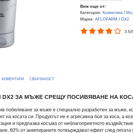
Виж още от:
Категория:
Козметика
/
Мъ
Марка:
AFLOFARM
/
DX2
3.5/
КОМЕНТАРИ
СВЪРЗАНОСТ
DX2 ЗА МЪЖЕ СРЕЩУ ПОСИВЯВАНЕ НА КОСА
тив побеляване за мъже е специално разработен за мъже, к
т на косата си. Продуктът не е агресивна боя за коса, а ко
ация и предпазва косъма от неблагоприятното въздействие
ане, 60% от анкетираните потвърждават ефект след петата 