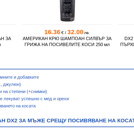
16.36
32.00
€
/
лв.
Н ЗА
АМЕРИКАН КРЮ ШАМПОАН СИЛВЪР ЗА
DX2
л
ГРИЖА НА ПОСИВЕЛИТЕ КОСИ 250 мл
ПЪРХО
мините и добавките
х, джулюн)
и на степени (+снимки)
е лекуват успешно с мед и орехи
ването на косата
 DX2 ЗА МЪЖЕ СРЕЩУ ПОСИВЯВАНЕ НА КОСАТ