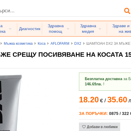
на
Здравна
Здравна
Здраве и
Диагностик
ека
помощ
медия
на жи
Мъжка козметика
Коса
AFLOFARM
DX2
ШАМПОАН DX2 ЗА МЪЖЕ 
ЖЕ СРЕЩУ ПОСИВЯВАНЕ НА КОСАТА 15
Безплатна доставка
за Б
146.69лв.
!
18.20
35.60
€
/
л
ЗА ПОРЪЧКИ:
0875 / 322
Добави в любими