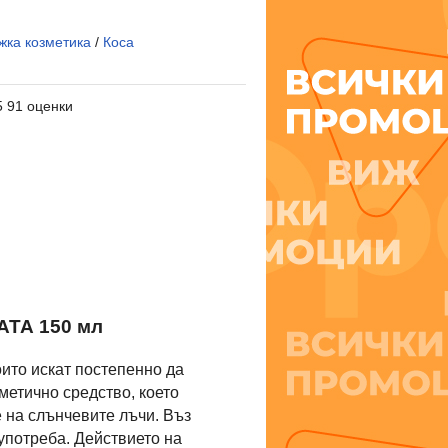
жка козметика
/
Коса
5 91 оценки
ТА 150 мл
оито искат постепенно да
зметично средство, което
 на слънчевите лъчи. Въз
употреба. Действието на