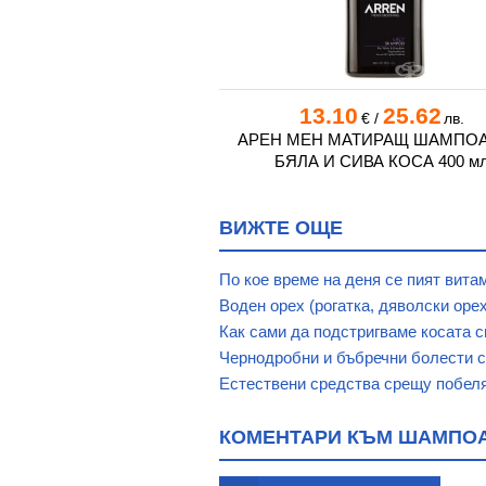
0
31.29
13.10
25.62
€
/
лв.
€
/
лв.
АЛИАНА ШАМПОАН И
АРЕН МЕН МАТИРАЩ ШАМПОА
 CESARE 250 мл.
БЯЛА И СИВА КОСА 400 м
ВИЖТЕ ОЩЕ
По кое време на деня се пият вита
Воден орех (рогатка, дяволски оре
Как сами да подстригваме косата с
Чернодробни и бъбречни болести с
Естествени средства срещу побеля
КОМЕНТАРИ КЪМ ШАМПОАН