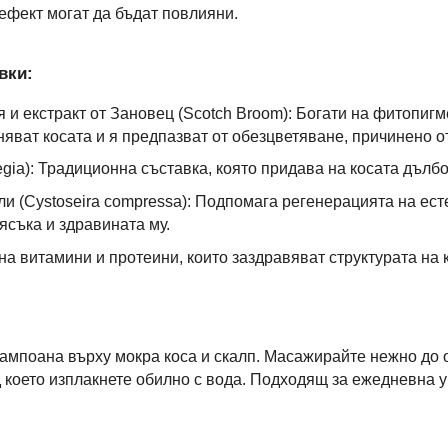
ефект могат да бъдат повлияни.
вки:
я и екстракт от Зановец (Scotch Broom): Богати на фитопигм
яват косата и я предпазват от обезцветяване, причинено о
egia): Традиционна съставка, която придава на косата дълб
ли (Cystoseira compressa): Подпомага регенерацията на ест
ясъка и здравината му.
на витамини и протеини, които заздравяват структурата на 
ампоана върху мокра коса и скалп. Масажирайте нежно до 
д което изплакнете обилно с вода. Подходящ за ежедневна 