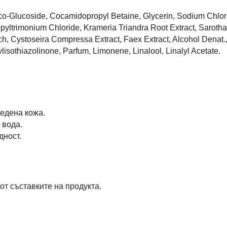
co-Glucoside, Cocamidopropyl Betaine, Glycerin, Sodium Chlor
ltrimonium Chloride, Krameria Triandra Root Extract, Sarotha
h, Cystoseira Compressa Extract, Faex Extract, Alcohol Denat., 
lisothiazolinone, Parfum, Limonene, Linalool, Linalyl Acetate.
редена кожа.
 вода.
дност.
от съставките на продукта.