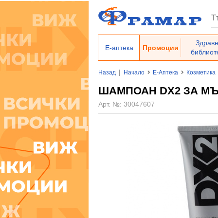
Здрав
Е-аптека
Промоции
библиот
|
Назад
Начало
Е-Аптека
Козметика
ШАМПОАН DX2 ЗА МЪ
Арт. №:
30047607