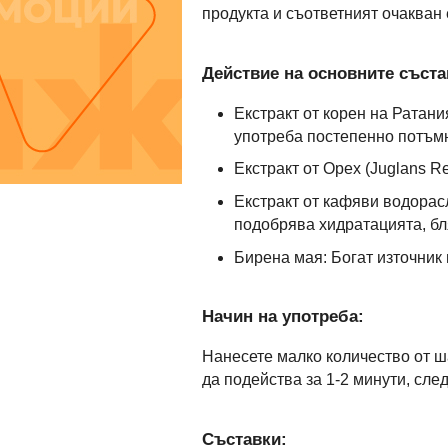
продукта и съответният очакван 
Действие на основните съста
Екстракт от корен на Ратани
употреба постепенно потъмн
Екстракт от Орех (Juglans R
Екстракт от кафяви водорас
подобрява хидратацията, бл
Бирена мая: Богат източник 
Начин на употреба:
Нанесете малко количество от ш
да подейства за 1-2 минути, сле
Съставки: