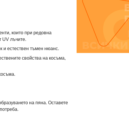
енти, които при редовна
т UV лъчите.
ок и естествен тъмен нюанс.
ествените свойства на косъма,
косъма.
образуването на пяна. Оставете
употреба.