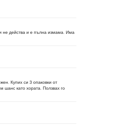
и не действа и е пълна измама. Има
жен. Купих си 3 опаковки от
ам шанс като хората. Ползвах го