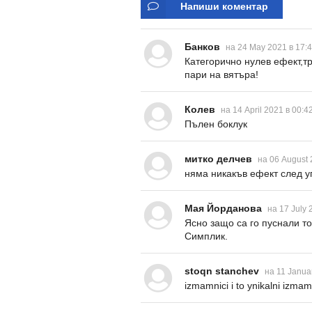
Напиши коментар
Банков
на 24 May 2021 в 17:
Категорично нулев ефект,т
пари на вятъра!
Колев
на 14 April 2021 в 00:4
Пълен боклук
митко делчев
на 06 August 
няма никакъв ефект след уп
Мая Йорданова
на 17 July 
Ясно защо са го пуснали то
Симплик.
stoqn stanchev
на 11 Janua
izmamnici i to ynikalni izma