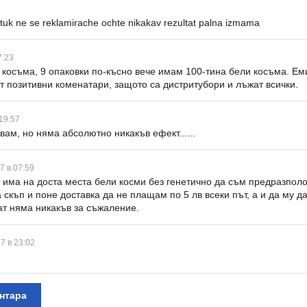
7
tuk ne se reklamirache ochte nikakav rezultat palna izmama
7:23
 косъма, 9 опаковки по-късно вече имам 100-тина бели косъма. Ем
т позитивни коменатари, защото са дистритубори и лъжат всички.
19:57
вам, но няма абсолютно никакъв ефект......
7 в 07:59
 има на доста места бели косми без генетично да съм предразполо
 скъп и поне доставка да не плащам по 5 лв всеки път, а и да му д
ат няма никакъв за съжаление.
7 в 23:02
нтара