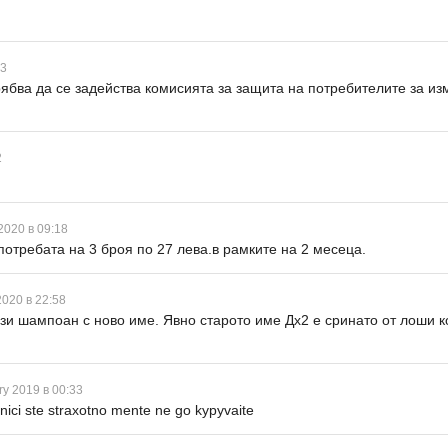
43
рябва да се задейства комисията за защита на потребителите за из
2
2020 в 09:18
отребата на 3 броя по 27 лева.в рамките на 2 месеца.
2020 в 22:58
зи шампоан с ново име. Явно старото име Дх2 е сринато от лоши ко
ry 2019 в 00:33
mnici ste straxotno mente ne go kypyvaite