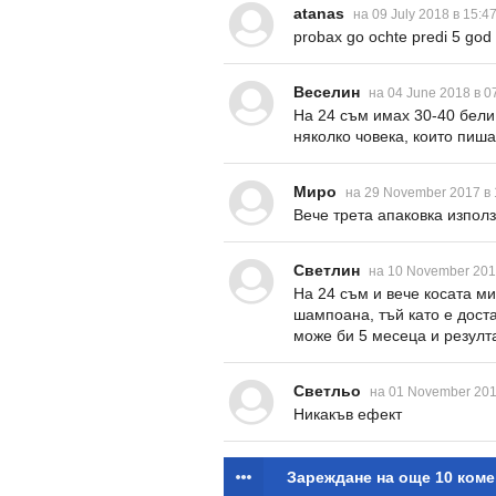
atanas
на 09 July 2018 в 15:4
probax go ochte predi 5 god 
Веселин
на 04 June 2018 в 0
На 24 съм имах 30-40 бели
няколко човека, които пиша
Миро
на 29 November 2017 в 
Вече трета апаковка използ
Светлин
на 10 November 201
На 24 съм и вече косата ми
шампоана, тъй като е доста
може би 5 месеца и резулт
Светльо
на 01 November 201
Никакъв ефект
Зареждане на още 10 коме