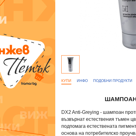
КУПИ
ИНФО
ПОДОБНИ ПРОДУКТИ
ШАМПОАН 
DX2 Anti-Greying - шампоан про
възвърнат естествения тъмен цвя
подпомага естествената пигмент
основа на потребителско проучв