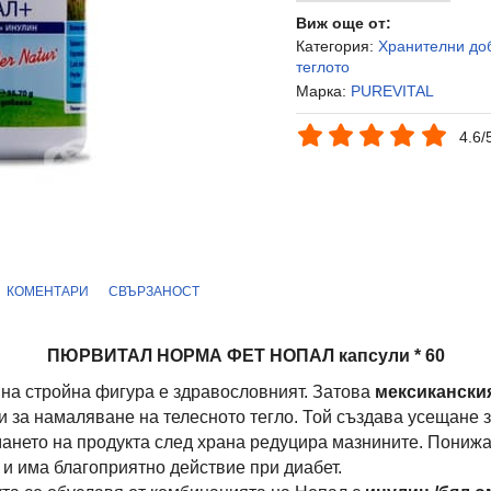
Виж още от:
Категория:
Хранителни до
теглото
Марка:
PUREVITAL
4.6/
КОМЕНТАРИ
СВЪРЗАНОСТ
ПЮРВИТАЛ НОРМА ФЕТ НОПАЛ капсули * 60
 на стройна фигура е здравословният. Затова
мексиканския
 за намаляване на телесното тегло. Той създава усещане з
нето на продукта след храна редуцира мазнините. Понижав
 и има благоприятно действие при диабет.