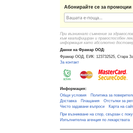
Абонирайте се за промоции 
При възникнало съмнение за здравосло
към квалифициран и правоспособен лек
информация като абсолютно достоверн
Данни на Фрамар ООД:
Фрамар ООД, ЕИК: 123732525, Стара За
За контакт
Информация:
Общи условия
Политика за поверител
Доставка
Плащания
Отстъпки за рег
Често задавани въпроси
Карта на сай
При възникване на спор, свързан с пок
Изпълнителна агенция по лекарствата