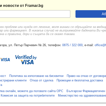
и новости от Framar.bg
вен проблем или нужда от лечение, моля винаги се обръщайте за меди
ар или фармацевт. В никакъв случай не възприемайте дадената Ви чр
а и правилна, дори и същата да се окаже такава.
гора, ул. Петър Парчевич № 26, телефон:
0875 / 322 000
, e-mail:
office@
ност
Политика за използване на бисквитки
Право на отказ от договор
истрирани клиенти
Отказ от сделка
Промоции и безплатна доставка
та
упка онлайн, можете да ползвате сайта ОРС
Български Фармацевтичен
Комисия за защита на потребителите
Министерство на здравеопазван