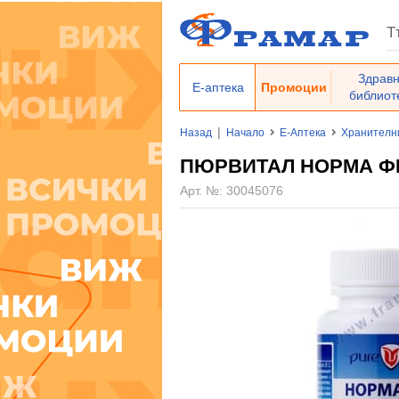
Здрав
Е-аптека
Промоции
библиот
|
Назад
Начало
Е-Аптека
Хранителн
ПЮРВИТАЛ НОРМА ФЕТ
Арт. №:
30045076