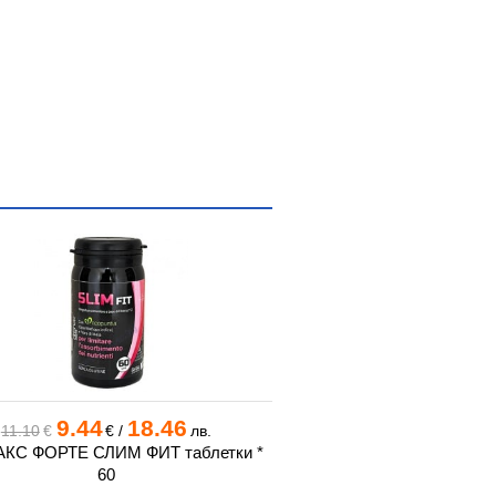
9.44
18.46
38.10
74
11.10
€
€
/
лв.
€
/
КС ФОРТЕ СЛИМ ФИТ таблетки *
ФИБРИ ДИЛАЙТС таб
60
NATURE'S 