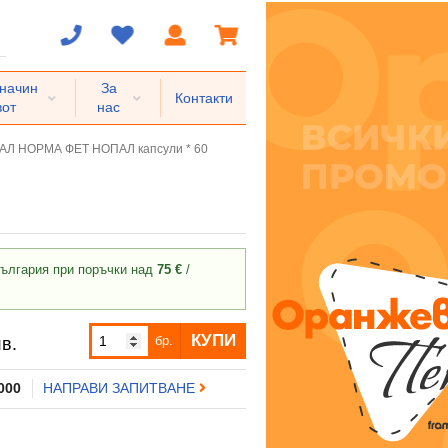
 начин
За
Контакти
вот
нас
Л НОРМА ФЕТ НОПАЛ капсули * 60
ългария при поръчки над
75 €
/
КУПИ
бр.
в.
 000
НАПРАВИ ЗАПИТВАНЕ