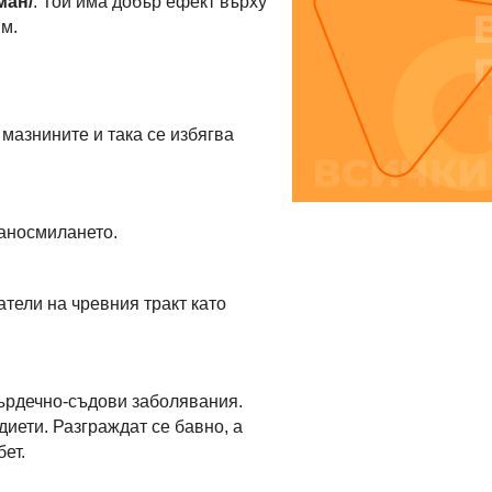
ман/
. Той има добър ефект върху
м.
мазнините и така се избягва
аносмилането.
тели на чревния тракт като
ърдечно-съдови заболявания.
диети. Разграждат се бавно, а
ет.