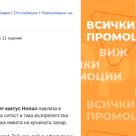
бавки
/
Отслабване
/
Намаляване на
5 11 оценки
т кактус Нопал
навлиза в
а ситост и така възпрепятства
а нивата на кръвната захар,