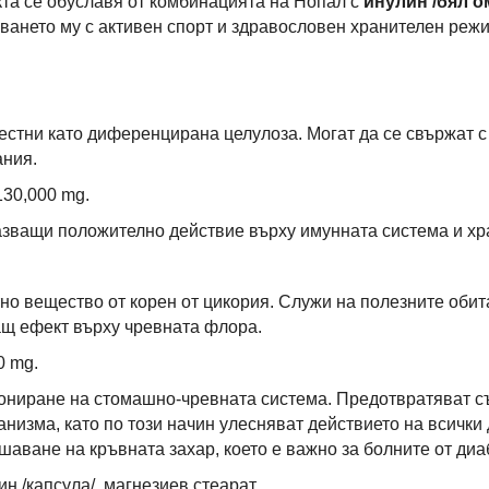
та се обуславя от комбинацията на Нопал с
инулин /бял о
ването му с активен спорт и здравословен хранителен режи
стни като диференцирана целулоза. Могат да се свържат с 
ания.
130,000 mg.
зващи положително действие върху имунната система и хр
но вещество от корен от цикория. Служи на полезните обита
ащ ефект върху чревната флора.
0 mg.
ониране на стомашно-чревната система. Предотвратяват с
низма, като по този начин улесняват действието на всички 
аване на кръвната захар, което е важно за болните от диаб
ин /капсула/, магнезиев стеарат.