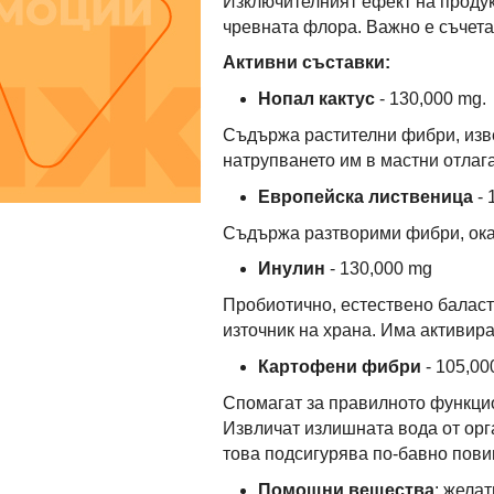
Изключителният ефект на продук
чревната флора. Важно е съчета
Активни съставки:
Нопал кактус
- 130,000 mg.
Съдържа растителни фибри, изве
натрупването им в мастни отлаг
Европейска лиственица
- 
Съдържа разтворими фибри, ока
Инулин
- 130,000 mg
Пробиотично, естествено баласт
източник на храна. Има активир
Картофени фибри
- 105,00
Спомагат за правилното функци
Извличат излишната вода от орга
това подсигурява по-бавно повиш
Помощни вещества
: желат