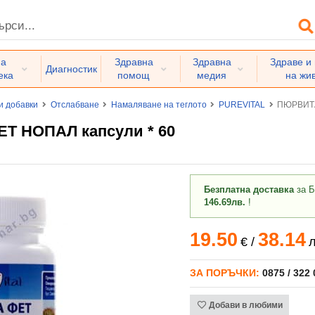
на
Здравна
Здравна
Здраве и
Диагностик
ека
помощ
медия
на жи
и добавки
Отслабване
Намаляване на теглото
PUREVITAL
ПЮРВИТА
 НОПАЛ капсули * 60
Безплатна доставка
за Б
146.69лв.
!
19.50
38.14
€
/
л
ЗА ПОРЪЧКИ:
0875 / 322
Добави в любими