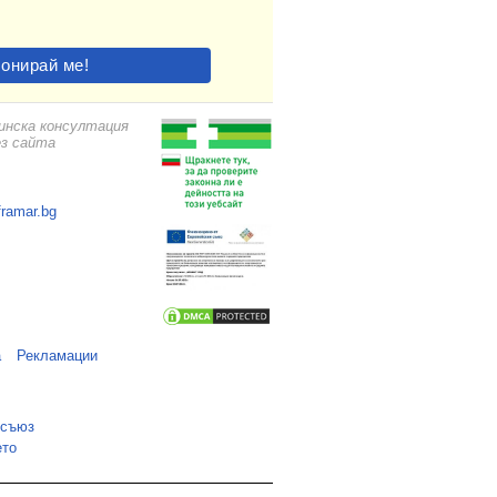
цинска консултация
ез сайта
framar.bg
а
Рекламации
 съюз
ето