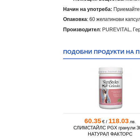
Начин на употреба:
Приемайте п
Опаковка
: 60 желатинови капсу
Производител
: PUREVITAL, Ге
ПОДОБНИ ПРОДУКТИ НА П
7
41.99
60.35
118.03
€
/
лв.
€
/
лв.
ЗА СТРОЙНА ФИГУРА
СЛИМСТАЙЛС PGX гранули 30
ки * 60 3 CHENES
НАТУРАЛ ФАКТОРС