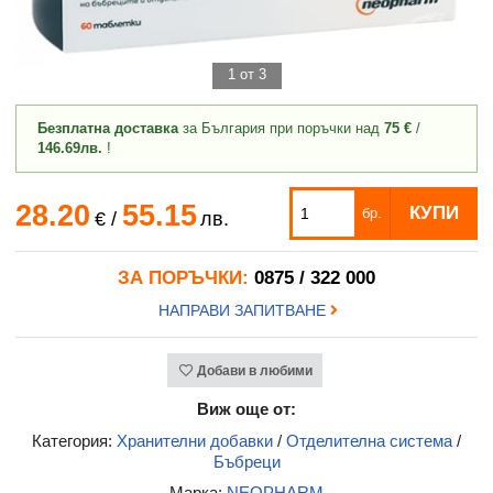
1 от 3
Безплатна доставка
за България при поръчки над
75 €
/
146.69лв.
!
28.20
55.15
КУПИ
бр.
€
/
лв.
ЗА ПОРЪЧКИ:
0875 / 322 000
НАПРАВИ ЗАПИТВАНЕ
Добави в любими
Виж още от:
Категория:
Хранителни добавки
/
Отделителна система
/
Бъбреци
Марка:
NEOPHARM