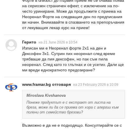
Форте в близост до първия прием не се очаква поява
на сериозен страничен ефект, с изключение на по-
често уриниране. Може да продължите с приема на
Неоренал Форте на следващия ден по предписания
ви начин. Внимавайте в спазването на препоръчания
от лекуващия лекар курс на прием!
Герито
на 21 June 2026 в 10:54
Изписан ми е Неоренал форте 2х1 на ден и
Дексофен 3х1. Сутрин пих неоренал след време
трябваше да пия дексофен, но пак съм пила
неоренал. След като го глътнах и се усетих. Дали ще
ми вреди еднократното предозиране?
www.framar.bg отговаря
на 23 February 2026 в 10:09
Miroslava Kivshanova
Понеже продуктът е с екстракт от листа на
бреза, може ли да се приема от хора с алергии към
полени от семейство брезови?
Възможно е да не е подходящо. Консултирайте се с