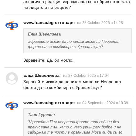
алергична реакция изразяваща се с обрив по кожата
на лицето и по ръцете?
www.framar.bg отговаря
на 28 October 2025 в 14:28
Елка Шевелиева
Здравейте,искам да попитам може ли Неоренал
форте да се комбинира с Уринал акут?
Здравейте! Да, би могло.
Елка Шевелиева
на 27 October 2025 в 17:04
Здравейте,искам да попитам може ли Неоренал
форте да се комбинира с Уринал акут?
www.framar.bg отговаря
на 04 September 2024 в 10:39
Таня Гуревич
Здравейте Пия неоренал форте три години без
прекъсване тъй като с него уринирам добре и не
задържам течности в организма Мога ли да си го