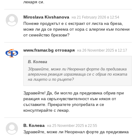
лекаря си.
Miroslava Kivshanova
на 21 February 2026 в 12:54
Понеже продуктът е с екстракт от листа на бреза,
може ли да се приема от хора с алергии към полени
от семейство брезови?
www.framar.bg отговаря
на 26 November 2025 в 12:17
В. Колева
Здравейте, може ли Неоренал форте да предизвика
алергична реакция изразяваща се с обрив по кожата
на лицето и по ръцете?
Здравейте! Да, би могло да предизвика обрив при
реакция на свръхчувствителност към някоя от
съставките. Прекратете употребата и се
консултирайте с лекар.
В. Колева
на 25 November 2025 в 22:55
Здравейте, може ли Неоренал форте да предизвика