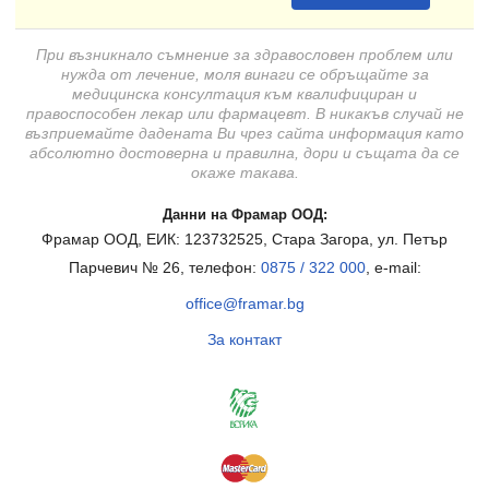
При възникнало съмнение за здравословен проблем или
нужда от лечение, моля винаги се обръщайте за
медицинска консултация към квалифициран и
правоспособен лекар или фармацевт. В никакъв случай не
възприемайте дадената Ви чрез сайта информация като
абсолютно достоверна и правилна, дори и същата да се
окаже такава.
Данни на Фрамар ООД:
Фрамар ООД, ЕИК: 123732525, Стара Загора, ул. Петър
Парчевич № 26, телефон:
0875 / 322 000
, e-mail:
office@framar.bg
За контакт