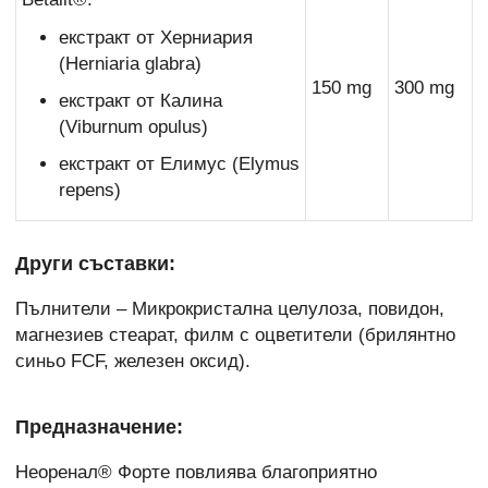
екстракт oт Херниария
(Herniaria glabra)
150 mg
300 mg
екстракт oт Калина
(Viburnum opulus)
екстракт от Елимус (Elymus
repens)
Други съставки:
Пълнители – Микрокристална целулоза, повидон,
магнезиев стеарат, филм с оцветители (брилянтно
синьо FCF, железен оксид).
Предназначение:
Неоренал® Форте повлиява благоприятно