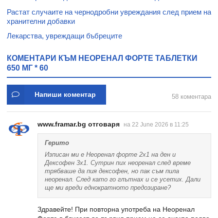
Растат случаите на чернодробни увреждания след прием на
хранителни добавки
Лекарства, увреждащи бъбреците
КОМЕНТАРИ КЪМ НЕОРЕНАЛ ФОРТЕ ТАБЛЕТКИ
650 МГ * 60
Напиши коментар
58 коментара
www.framar.bg отговаря
на 22 June 2026 в 11:25
Герито
Изписан ми е Неоренал форте 2х1 на ден и
Дексофен 3х1. Сутрин пих неоренал след време
трябваше да пия дексофен, но пак съм пила
неоренал. След като го глътнах и се усетих. Дали
ще ми вреди еднократното предозиране?
Здравейте! При повторна употреба на Неоренал