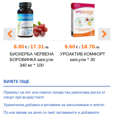
8.85
17.31
9.60
18.78
€
/
лв.
€
/
лв.
РБ
БИОХЕРБА ЧЕРВЕНА
УРОАКТИВ КОМФОРТ
БОРОВИНКА капсули
капсули * 30
340 мг * 100
ВИЖТЕ ОЩЕ
Приемът на пет или повече лекарства увеличава риска от
смърт при възрастните
Хранителни добавки и витамини за напълняване и апетит
По кое време на деня се пият витамините и добавките