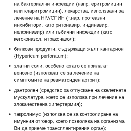
на бактериални инфекции (напр. еритромицин
или кларитромицин), лекарства, използвани за
лечение на HIV/СПИН (т.нар. протеазни
инхибитори, като ритонавир, индинавир,
нелфинавир) или гъбични инфекции (като
кетоконазол, итраконазол);
билкови продукти, съдържащи жълт кантарион
{Hypericum perforatum);
златни соли, особено когато се прилагат
венозно (използват се за лечение на
симптомите на ревматоиден артрит);
дантролен (средство за отпускане на скелетната
мускулатура, което се използва при лечение на
злокачествена хипертермия);
такролимус (използва се за контролиране на
имунния отговор, което позволява на организма
Ви да приеме трансплантирания орган);