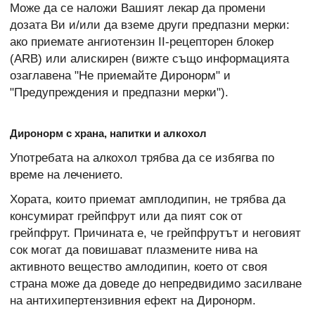
Може да се наложи Вашият лекар да промени
дозата Ви и/или да вземе други предпазни мерки:
ако приемате ангиотензин II-рецепторен блокер
(ARB) или алискирен (вижте също информацията
озаглавена "Не приемайте Диронорм" и
"Предупреждения и предпазни мерки").
Диронорм с храна, напитки и алкохол
Употребата на алкохол трябва да се избягва по
време на лечението.
Хората, които приемат амплодипин, не трябва да
консумират грейпфрут или да пият сок от
грейпфрут. Причината е, че грейпфрутът и неговият
сок могат да повишават плазмените нива на
активното вещество амлодипин, което от своя
страна може да доведе до непредвидимо засилване
на антихипертензивния ефект на Диронорм.