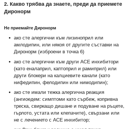
2. Какво трябва да знаете, преди да приемете
Диронорм
Не приемайте Диронорм
ако сте алергични към лизиноприл или
амлодипин, или някоя от другите съставки на
Диронорм (изброени в точка 6)
ако сте алергични към други АСЕ инхибитори
(като еналаприл, каптоприл и рамиприл) или
други блокери на калциевите канали (като
нифедипин, фелодипин или нимодипин);
ако сте имали тежка алергична реакция
(ангиоедем: симптоми като сърбеж, копривна
треска, свиркащо дишане и подуване на ръцете,
гърлото, устата или клепачите), свързани или
не с лечението с АСЕ инхибитор;