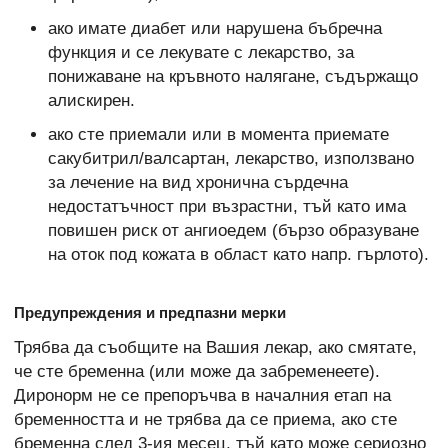
ако имате диабет или нарушена бъбречна
функция и се лекувате с лекарство, за
понижаване на кръвното налягане, съдържащо
алискирен.
ако сте приемали или в момента приемате
сакубитрил/валсартан, лекарство, използвано
за лечение на вид хронична сърдечна
недостатъчност при възрастни, тъй като има
повишен риск от ангиоедем (бързо образуване
на оток под кожата в област като напр. гърлото).
Предупреждения и предпазни мерки
Трябва да съобщите на Вашия лекар, ако смятате,
че сте бременна (или може да забременеете).
Диронорм не се препоръчва в началния етап на
бременността и не трябва да се приема, ако сте
бременна след 3-ия месец, тъй като може сериозно