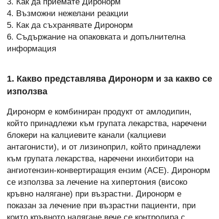
3. Как да приемате Диронорм
4. Възможни нежелани реакции
5. Как да съхранявате Диронорм
6. Съдържание на опаковката и допълнителна
информация
1. Какво представлява Диронорм и за какво се
използва
Диронорм е комбиниран продукт от амлодипин,
който принадлежи към групата лекарства, наречени
блокери на калциевите канали (калциеви
антагонисти), и от лизиноприл, който принадлежи
към групата лекарства, наречени инхибитори на
ангиотензин-конвертиращия ензим (АСЕ). Диронорм
се използва за лечение на хипертония (високо
кръвно налягане) при възрастни. Диронорм е
показан за лечение при възрастни пациенти, при
които кръвното налягане вече се контролира с