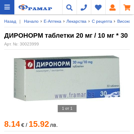
Назад
|
Начало
Е-Аптека
Лекарства
С рецепта
Високо 
ДИРОНОРМ таблетки 20 мг / 10 мг * 30
Арт. №:
30023999
1 от 1
8.14
15.92
€
/
лв.