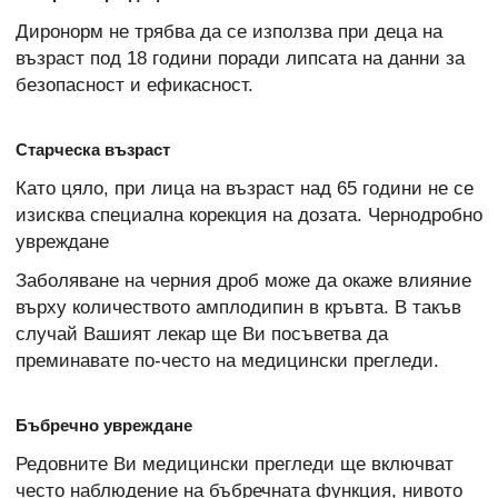
Диронорм не трябва да се използва при деца на
възраст под 18 години поради липсата на данни за
безопасност и ефикасност.
Старческа възраст
Като цяло, при лица на възраст над 65 години не се
изисква специална корекция на дозата. Чернодробно
увреждане
Заболяване на черния дроб може да окаже влияние
върху количеството амплодипин в кръвта. В такъв
случай Вашият лекар ще Ви посъветва да
преминавате по-често на медицински прегледи.
Бъбречно увреждане
Редовните Ви медицински прегледи ще включват
често наблюдение на бъбречната функция, нивото