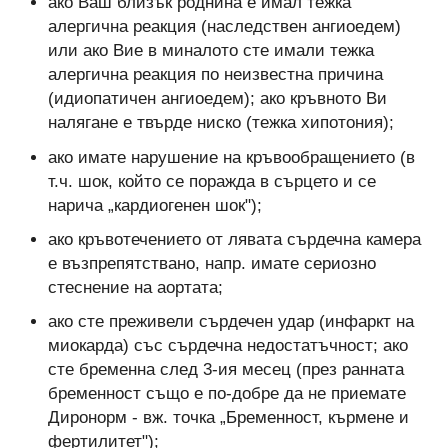
ако Ваш близък роднина е имал тежка
алергична реакция (наследствен ангиоедем)
или ако Вие в миналото сте имали тежка
алергична реакция по неизвестна причина
(идиопатичен ангиоедем); ако кръвното Ви
налягане е твърде ниско (тежка хипотония);
ако имате нарушение на кръвообращението (в
т.ч. шок, който се поражда в сърцето и се
нарича „кардиогенен шок");
ако кръвотечението от лявата сърдечна камера
е възпрепятствано, напр. имате сериозно
стеснение на аортата;
ако сте преживели сърдечен удар (инфаркт на
миокарда) със сърдечна недостатъчност; ако
сте бременна след 3-ия месец (през ранната
бременност също е по-добре да не приемате
Диронорм - вж. точка „Бременност, кърмене и
фертилитет");