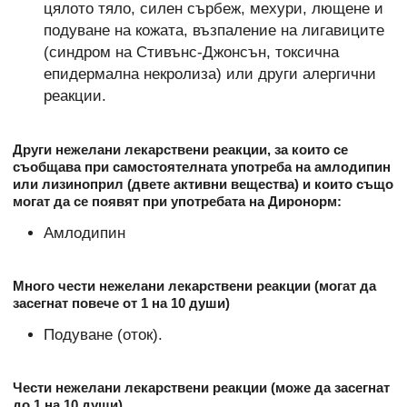
цялото тяло, силен сърбеж, мехури, лющене и
подуване на кожата, възпаление на лигавиците
(синдром на Стивънс-Джонсън, токсична
епидермална некролиза) или други алергични
реакции.
Други нежелани лекарствени реакции, за които се
съобщава при самостоятелната употреба на амлодипин
или лизиноприл (двете активни вещества) и които също
могат да се появят при употребата на Диронорм:
Амлодипин
Много чести нежелани лекарствени реакции (могат да
засегнат повече от 1 на 10 души)
Подуване (оток).
Чести нежелани лекарствени реакции (може да засегнат
до 1 на 10 души)