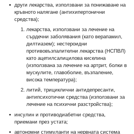
други лекарства, използвани за понижаване на
кръвното налягане (антихипертонични
средства);
лекарства, използвани за лечение на
сърдечни заболявания (като верапамил,
дилтиазем); нестероидни
противовъзпалителни лекарства (НСПВЛ)
като ацетилсалицилова киселина
(използвана за лечение на артрит, болки в
мускулите, главоболие, възпаление,
висока температура);
литий, трициклични антидепресанти,
антипсихотични средства (използвани за
лечение на психични разстройства);
инсулин и противодиабетни средства,
приемани през устата;
автономни стимуланти на нервната система