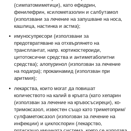
(симпатомиметици), като ефедрин,
фенилефрин, ксилометазолин и салбутамол
(използвани за лечение на запушване на носа,
кашлица, настинка и астма);
имуносупресори (използвани за
предотвратяване на отхвърлянето на
трансплантат, напр. кортикостероиди,
цитотоксични средства и антиметаболитни
средства); алопуринол (използван за лечение
на подагра); прокаинамид (използван при
аритмия);
лекарства, които могат да повишат
количеството на калий в кръвта (като хепарин
(използван за лечение на кръвосъсиреци), ко-
тримоксазол, известен също като триметоприм/
сулфаметоксазол (използван за лечение на
инфекции) и циклоспорин (лекарство,
потискащо имунната система, което се използва