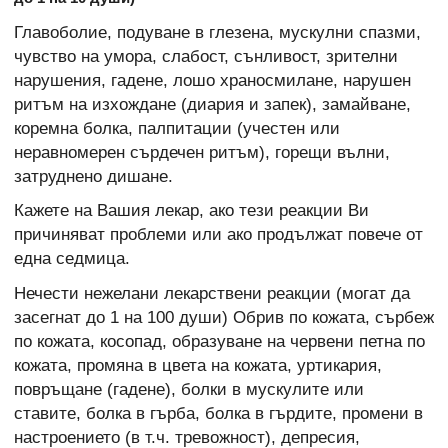
Главоболие, подуване в глезена, мускулни спазми,
чувство на умора, слабост, сънливост, зрителни
нарушения, гадене, лошо храносмилане, нарушен
ритъм на изхождане (диария и запек), замайване,
коремна болка, палпитации (учестен или
неравномерен сърдечен ритъм), горещи вълни,
затруднено дишане.
Кажете на Вашия лекар, ако тези реакции Ви
причиняват проблеми или ако продължат повече от
една седмица.
Нечести нежелани лекарствени реакции (могат да
засегнат до 1 на 100 души) Обрив по кожата, сърбеж
по кожата, косопад, образуване на червени петна по
кожата, промяна в цвета на кожата, уртикария,
повръщане (гадене), болки в мускулите или
ставите, болка в гърба, болка в гърдите, промени в
настроението (в т.ч. тревожност), депресия,