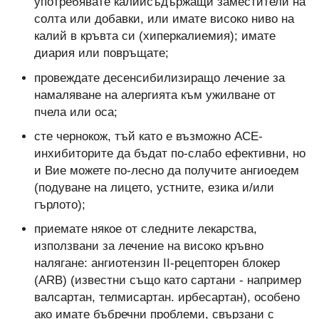
употребявате калийсъдържащи заместители на
солта или добавки, или имате високо ниво на
калий в кръвта си (хиперкалиемия); имате
диария или повръщате;
провеждате десенсибилизиращо лечение за
намаляване на алергията към ужилване от
пчела или оса;
сте чернокож, тъй като е възможно АСЕ-
инхибиторите да бъдат по-слабо ефективни, но
и Вие можете по-лесно да получите ангиоедем
(подуване на лицето, устните, езика и/или
гърлото);
приемате някое от следните лекарства,
използвани за лечение на високо кръвно
налягане: ангиотензин II-рецепторен блокер
(ARB) (известни също като сартани - например
валсартан, телмисартан. ирбесартан), особено
ако имате бъбречни проблеми, свързани с