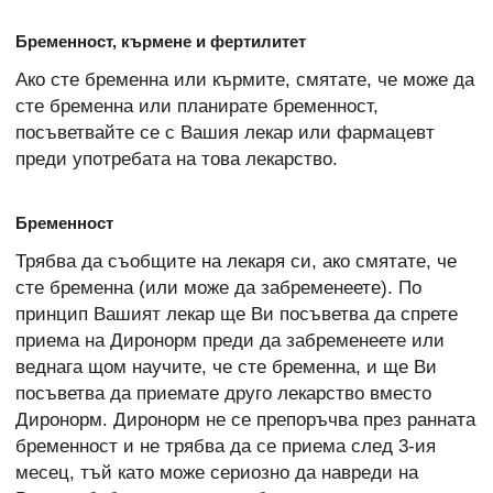
Бременност, кърмене и фертилитет
Ако сте бременна или кърмите, смятате, че може да
сте бременна или планирате бременност,
посъветвайте се с Вашия лекар или фармацевт
преди употребата на това лекарство.
Бременност
Трябва да съобщите на лекаря си, ако смятате, че
сте бременна (или може да забременеете). По
принцип Вашият лекар ще Ви посъветва да спрете
приема на Диронорм преди да забременеете или
веднага щом научите, че сте бременна, и ще Ви
посъветва да приемате друго лекарство вместо
Диронорм. Диронорм не се препоръчва през ранната
бременност и не трябва да се приема след 3-ия
месец, тъй като може сериозно да навреди на