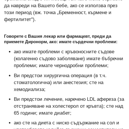
да навреди на Вашето бебе, ако се използва през
този период (вж. точка „Бременност, кърмене и
фертилитет").
Говорете с Вашия лекар или фармацевт, преди да
приемете Диронорм, ако: имате сърдечни проблеми:
ако имате проблеми с кръвоносните съдове
(колагенно съдово заболяване) имате бъбречни
проблеми; имате чернодробни проблеми;
Ви предстои хирургична операция (в т.ч.
стоматологична) или анестезия; сте на
хемодиализа;
Ви предстои лечение, наречено LDL афереза (за
отстраняване на холестерол от кръвта); сте над
65 години; имате диабет;
ако сте на диета с ниско съдържание на сол и