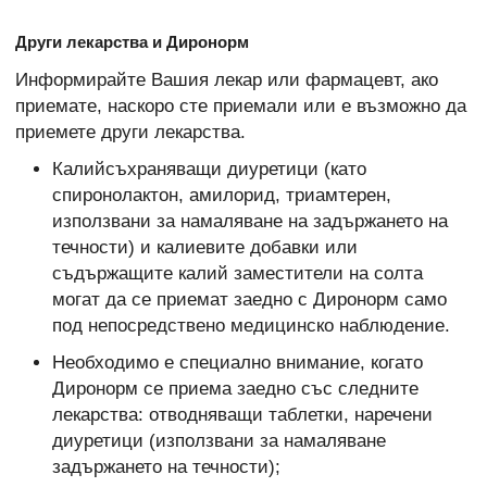
Други лекарства и Диронорм
Информирайте Вашия лекар или фармацевт, ако
приемате, наскоро сте приемали или е възможно да
приемете други лекарства.
Калийсъхраняващи диуретици (като
спиронолактон, амилорид, триамтерен,
използвани за намаляване на задържането на
течности) и калиевите добавки или
съдържащите калий заместители на солта
могат да се приемат заедно с Диронорм само
под непосредствено медицинско наблюдение.
Необходимо е специално внимание, когато
Диронорм се приема заедно със следните
лекарства: отводняващи таблетки, наречени
диуретици (използвани за намаляване
задържането на течности);