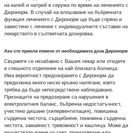
на калий и натрий в серума по време на лечението с
Диронорм. В случай на влошаване на бъбречната
функция лечението с Диронорм ще бъде спряно и
заместено с лечение с индивидуалните съставки на
лекарството в съответната дозировка.
Ако сте приели повече от необходимата доза Диронорм
Свържете се незабавно с Вашия лекар или отидете
в спешното отделение на най-близката болница.
Има вероятност предозирането с Диронорм да
предизвика много ниско кръвно налягане, което
трябва да бъде непосредствено наблюдавано.
Признаците на предозиране са нарушения в
електролитния баланс, бъбречна недостатъчност,
учестено дишане (хипервентилация), повишена
сърдечна честота, сърцебиене, понижена сърдечна
честота, замаяност, тревожност и кашлица. Може да
почувствате виене на свят, прималяване или