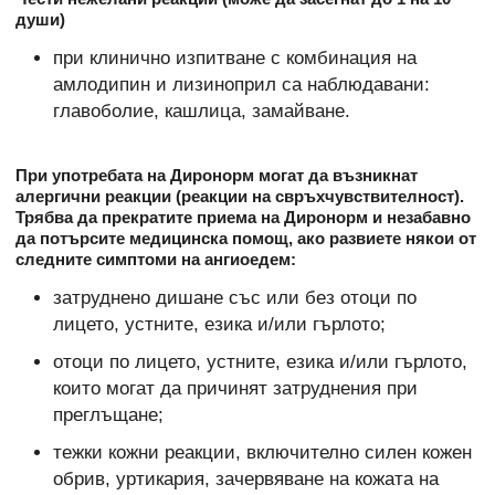
души)
при клинично изпитване с комбинация на
амлодипин и лизиноприл са наблюдавани:
главоболие, кашлица, замайване.
При употребата на Диронорм могат да възникнат
алергични реакции (реакции на свръхчувствителност).
Трябва да прекратите приема на Диронорм и незабавно
да потърсите медицинска помощ, ако развиете някои от
следните симптоми на ангиоедем:
затруднено дишане със или без отоци по
лицето, устните, езика и/или гърлото;
отоци по лицето, устните, езика и/или гърлото,
които могат да причинят затруднения при
преглъщане;
тежки кожни реакции, включително силен кожен
обрив, уртикария, зачервяване на кожата на