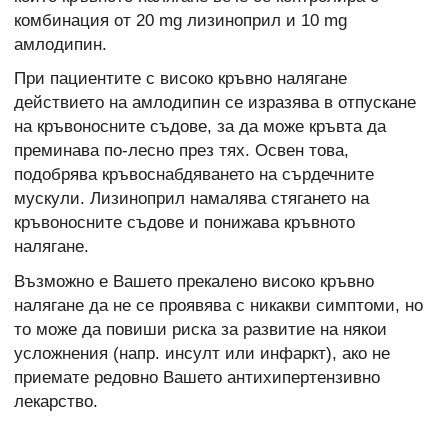
комбинация от 20 mg лизиноприл и 10 mg
амлодипин.
При пациентите с високо кръвно налягане
действието на амлодипин се изразява в отпускане
на кръвоносните съдове, за да може кръвта да
преминава по-лесно през тях. Освен това,
подобрява кръвоснабдяването на сърдечните
мускули. Лизиноприл намалява стягането на
кръвоносните съдове и понижава кръвното
налягане.
Възможно е Вашето прекалено високо кръвно
налягане да не се проявява с никакви симптоми, но
то може да повиши риска за развитие на някои
усложнения (напр. инсулт или инфаркт), ако не
приемате редовно Вашето антихипертензивно
лекарство.