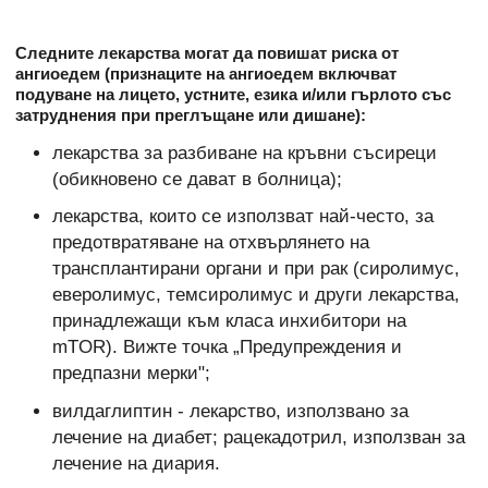
Следните лекарства могат да повишат риска от
ангиоедем (признаците на ангиоедем включват
подуване на лицето, устните, езика и/или гърлото със
затруднения при преглъщане или дишане):
лекарства за разбиване на кръвни съсиреци
(обикновено се дават в болница);
лекарства, които се използват най-често, за
предотвратяване на отхвърлянето на
трансплантирани органи и при рак (сиролимус,
еверолимус, темсиролимус и други лекарства,
принадлежащи към класа инхибитори на
mTOR). Вижте точка „Предупреждения и
предпазни мерки";
вилдаглиптин - лекарство, използвано за
лечение на диабет; рацекадотрил, използван за
лечение на диария.