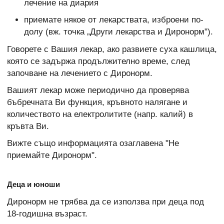
лечение на диария
приемате някое от лекарствата, изброени по-
долу (вж. точка „Други лекарства и Диронорм").
Говорете с Вашия лекар, ако развиете суха кашлица,
която се задържа продължително време, след
започване на лечението с Диронорм.
Вашият лекар може периодично да проверява
бъбречната Ви функция, кръвното налягане и
количеството на електролитите (напр. калий) в
кръвта Ви.
Вижте също информацията озаглавена "Не
приемайте Диронорм".
Деца и юноши
Диронорм не трябва да се използва при деца под
18-годишна възраст.