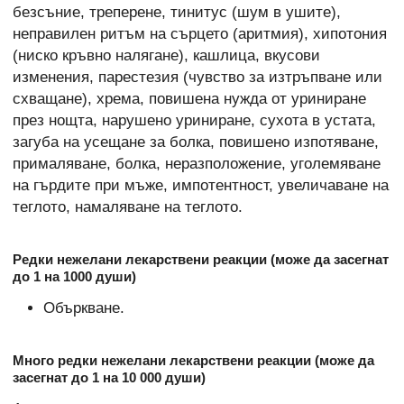
безсъние, треперене, тинитус (шум в ушите),
неправилен ритъм на сърцето (аритмия), хипотония
(ниско кръвно налягане), кашлица, вкусови
изменения, парестезия (чувство за изтръпване или
схващане), хрема, повишена нужда от уриниране
през нощта, нарушено уриниране, сухота в устата,
загуба на усещане за болка, повишено изпотяване,
прималяване, болка, неразположение, уголемяване
на гърдите при мъже, импотентност, увеличаване на
теглото, намаляване на теглото.
Редки нежелани лекарствени реакции (може да засегнат
до 1 на 1000 души)
Объркване.
Много редки нежелани лекарствени реакции (може да
засегнат до 1 на 10 000 души)