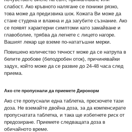
слабост. Ако кръвното налягане се понижи рязко,
това може да предизвика шок. Кожата Ви може да
стане студена и влажна и да загубите съзнание. Ако
се появят характерни симптоми като замайване и
главоболие, трябва да легнете с лицето нагоре.
Вашият лекар ще вземе по-нататъшни мерки.
Повишено количество течност може да се натрупа в
белите дробове (белодробен оток), причинявайки
задух, който може да се развие до 24-48 часа след
приема.
Ако сте пропуснали да приемете Диронорм
Ако сте пропуснали една таблетка, прескочете тази
доза. Не вземайте двойна доза, за да компенсирате
пропуснатата таблетка, и така ще избегнете риск от
предозиране. Приемете следващата доза в
обичайното време.