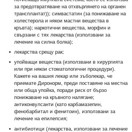
за предотвратяване на отхвърлянето на органен
трансплантат)); симвастатин (за понижаване на
холестерола и някои мастни вещества в
кръвта); наркотични вещества, морфин и
свързани с тях лекарства (използвани за
лечение на силна болка);
лекарства срещу рак;
упойващи вещества (използвани в хирургията
или при някои стоматологични процедури).
Кажете на вашия лекар или зъболекар, че
приемате Диронорм, преди поставяне на местна
или обща упойка, поради риск от бързо
понижаване на кръвното налягане;
антиконвулсанти (като карбамазепин,
фенобарбитал и фенитоин), използвани за
лечение на епилепсия;
антибиотици (лекарства, използвани за лечение