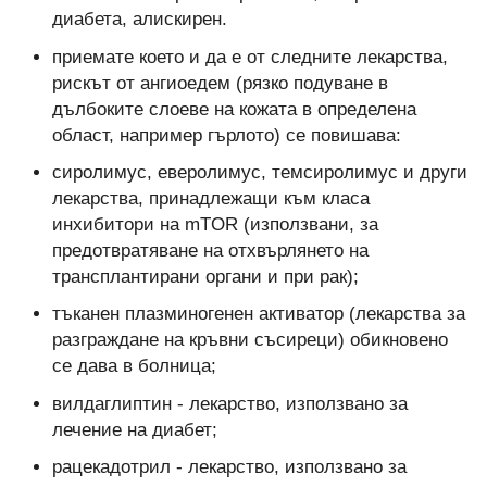
диабета, алискирен.
приемате което и да е от следните лекарства,
рискът от ангиоедем (рязко подуване в
дълбоките слоеве на кожата в определена
област, например гърлото) се повишава:
сиролимус, еверолимус, темсиролимус и други
лекарства, принадлежащи към класа
инхибитори на mTOR (използвани, за
предотвратяване на отхвърлянето на
трансплантирани органи и при рак);
тъканен плазминогенен активатор (лекарства за
разграждане на кръвни съсиреци) обикновено
се дава в болница;
вилдаглиптин - лекарство, използвано за
лечение на диабет;
рацекадотрил - лекарство, използвано за