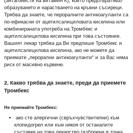
(антагонисти на витамин К), които предотвратяват
образуването и нарастването на кръвни съсиреци.
Трябва да знаете, че пероралните антикоагуланти са
по-ефикасни от ацетилсалициловата киселина или
комбинираната употреба на Тромбекс и
ацетилсалицилова киселина при това състояние.
Вашият лекар трябва да Ви предпише Тромбекс и
ацетилсалицилова киселина, ако не можете да
приемате „перорални антикоагуланти“ и за Вас няма
риск от масивно кървене.
2. Какво трябва да знаете, преди да приемете
Тромбекс
Не приемайте Тромбекс:
ако сте алергични (свръхчувствителни) към
клопидогрел или към някоя от останалите
съставки на това лекарство (изброени в точка