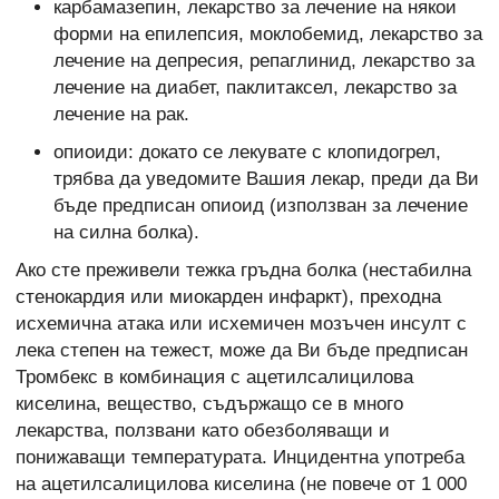
карбамазепин, лекарство за лечение на някои
форми на епилепсия, моклобемид, лекарство за
лечение на депресия, репаглинид, лекарство за
лечение на диабет, паклитаксел, лекарство за
лечение на рак.
опиоиди: докато се лекувате с клопидогрел,
трябва да уведомите Вашия лекар, преди да Ви
бъде предписан опиоид (използван за лечение
на силна болка).
Ако сте преживели тежка гръдна болка (нестабилна
стенокардия или миокарден инфаркт), преходна
исхемична атака или исхемичен мозъчен инсулт с
лека степен на тежест, може да Ви бъде предписан
Тромбекс в комбинация с ацетилсалицилова
киселина, вещество, съдържащо се в много
лекарства, ползвани като обезболяващи и
понижаващи температурата. Инцидентна употреба
на ацетилсалицилова киселина (не повече от 1 000