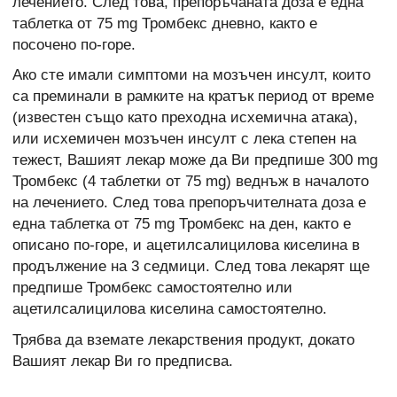
лечението. След това, препоръчаната доза е една
таблетка от 75 mg Тромбекс дневно, както е
посочено по-горе.
Ако сте имали симптоми на мозъчен инсулт, които
са преминали в рамките на кратък период от време
(известен също като преходна исхемична атака),
или исхемичен мозъчен инсулт с лека степен на
тежест, Вашият лекар може да Ви предпише 300 mg
Тромбекс (4 таблетки от 75 mg) веднъж в началото
на лечението. След това препоръчителната доза е
една таблетка от 75 mg Тромбекс на ден, както е
описано по-горе, и ацетилсалицилова киселина в
продължение на 3 седмици. След това лекарят ще
предпише Тромбекс самостоятелно или
ацетилсалицилова киселина самостоятелно.
Трябва да вземате лекарствения продукт, докато
Вашият лекар Ви го предписва.