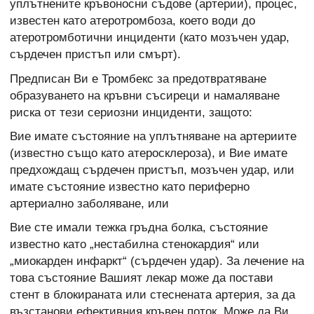
уплътнените кръвоносни съдове (артерии), процес,
известен като атеротромбоза, което води до
атеротромботични инциденти (като мозъчен удар,
сърдечен пристъп или смърт).
Предписан Ви е Тромбекс за предотвратяване
образуването на кръвни съсиреци и намаляване
риска от тези сериозни инциденти, защото:
Вие имате състояние на уплътняване на артериите
(известно също като атеросклероза), и Вие имате
предхождащ сърдечен пристъп, мозъчен удар, или
имате състояние известно като периферно
артериално заболяване, или
Вие сте имали тежка гръдна болка, състояние
известно като „нестабилна стенокардия“ или
„миокарден инфаркт“ (сърдечен удар). За лечение на
това състояние Вашият лекар може да постави
стент в блокираната или стеснената артерия, за да
възстанови ефективния кръвен поток. Може да Ви