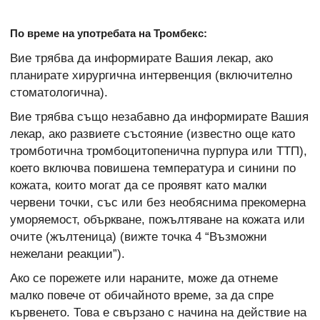
По време на употребата на Тромбекс:
Вие трябва да информирате Вашия лекар, ако
планирате хирургична интервенция (включително
стоматологична).
Вие трябва също незабавно да информирате Вашия
лекар, ако развиете състояние (известно още като
тромботична тромбоцитопенична пурпура или ТТП),
което включва повишена температура и синини по
кожата, които могат да се проявят като малки
червени точки, със или без необяснима прекомерна
уморяемост, объркване, пожълтяване на кожата или
очите (жълтеница) (вижте точка 4 “Възможни
нежелани реакции”).
Ако се порежете или нараните, може да отнеме
малко повече от обичайното време, за да спре
кървенето. Това е свързано с начина на действие на