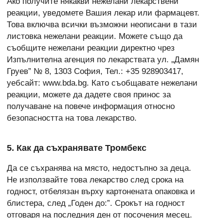
Ако получите някакви нежелани лекарствени
реакции, уведомете Вашия лекар или фармацевт.
Това включва всички възможни неописани в тази
листовка нежелани реакции. Можете също да
съобщите нежелани реакции директно чрез
Изпълнителна агенция по лекарствата ул. „Дамян
Груев” № 8, 1303 София, Тел.: +35 928903417,
уебсайт: www.bda.bg. Като съобщавате нежелани
реакции, можете да дадете своя принос за
получаване на повече информация относно
безопасността на това лекарство.
5. Как да съхранявате Тромбекс
Да се съхранява на място, недостъпно за деца.
Не използвайте това лекарство след срока на
годност, отбелязан върху картонената опаковка и
блистера, след „Годен до:”. Срокът на годност
отговаря на последния ден от посочения месец.