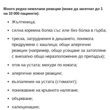
Много редки нежелани реакции (може да засегнат до 1
на 10 000 пациенти):
Жълтеница;
силна коремна болка със или без болка в гърба;
треска, затруднения в дишането, понякога
придружени с кашлица; общи алергични
реакции (например, общо усещане за затопляне
с внезапно общо неразположение до припадък);
оток на устата; мехури по кожата;
алергични кожни реакции;
възпаление на устата (стоматит);
понижаване на кръвното налягане;
объркване;
халюцинации;