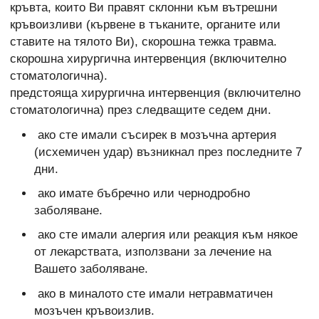
кръвта, които Ви правят склонни към вътрешни
кръвоизливи (кървене в тъканите, органите или
ставите на тялото Ви), скорошна тежка травма.
скорошна хирургична интервенция (включително
стоматологична).
предстояща хирургична интервенция (включително
стоматологична) през следващите седем дни.
ако сте имали съсирек в мозъчна артерия
(исхемичен удар) възникнал през последните 7
дни.
ако имате бъбречно или чернодробно
заболяване.
ако сте имали алергия или реакция към някое
от лекарствата, използвани за лечение на
Вашето заболяване.
ако в миналото сте имали нетравматичен
мозъчен кръвоизлив.