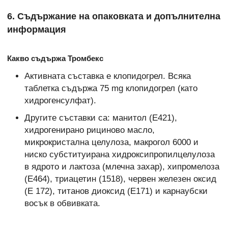
6. Съдържание на опаковката и допълнителна
информация
Какво съдържа Тромбекс
Активната съставка е клопидогрел. Всяка
таблетка съдържа 75 mg клопидогрел (като
хидрогенсулфат).
Другите съставки са: манитол (Е421),
хидрогенирано рициново масло,
микрокристална целулоза, макрогол 6000 и
ниско субституирана хидроксипропилцелулоза
в ядрото и лактоза (млечна захар), хипромелоза
(Е464), триацетин (1518), червен железен оксид
(Е 172), титанов диоксид (Е171) и карнаубски
восък в обвивката.