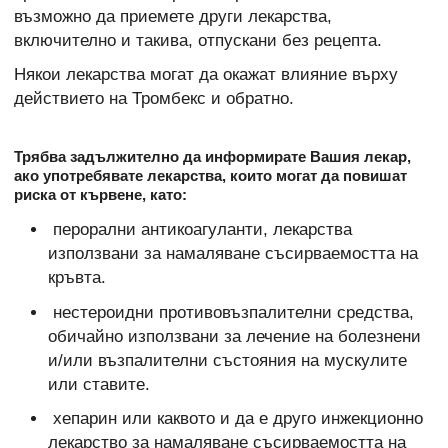
възможно да приемете други лекарства,
включително и такива, отпускани без рецепта.
Някои лекарства могат да окажат влияние върху
действието на Тромбекс и обратно.
Трябва задължително да информирате Вашия лекар,
ако употребявате лекарства, които могат да повишат
риска от кървене, като:
перорални антикоагуланти, лекарства
използвани за намаляване съсирваемостта на
кръвта.
нестероидни противовъзпалителни средства,
обичайно използвани за лечение на болезнени
и/или възпалителни състояния на мускулите
или ставите.
хепарин или каквото и да е друго инжекционно
лекарство за намаляване съсирваемостта на