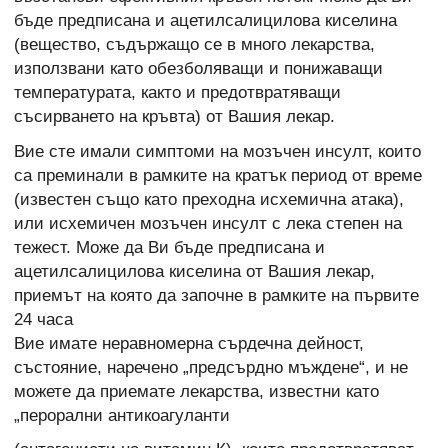
бъде предписана и ацетилсалицилова киселина
(вещество, съдържащо се в много лекарства,
използвани като обезболяващи и понижаващи
температурата, както и предотвратяващи
съсирването на кръвта) от Вашия лекар.
Вие сте имали симптоми на мозъчен инсулт, които
са преминали в рамките на кратък период от време
(известен също като преходна исхемична атака),
или исхемичен мозъчен инсулт с лека степен на
тежест. Може да Ви бъде предписана и
ацетилсалицилова киселина от Вашия лекар,
приемът на която да започне в рамките на първите
24 часа
Вие имате неравномерна сърдечна дейност,
състояние, наречено „предсърдно мъждене“, и не
можете да приемате лекарства, известни като
„перорални антикоагуланти