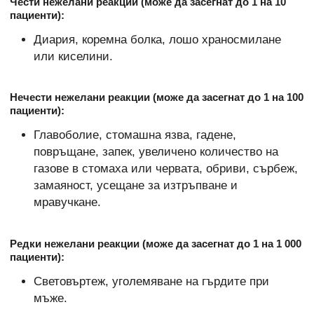
Чести нежелани реакции (може да засегнат до 1 на 10
пациенти):
Диария, коремна болка, лошо храносмилане
или киселини.
Нечести нежелани реакции (може да засегнат до 1 на 100
пациенти):
Главоболие, стомашна язва, гадене,
повръщане, запек, увеличено количество на
газове в стомаха или червата, обриви, сърбеж,
замаяност, усещане за изтръпване и
мравучкане.
Редки нежелани реакции (може да засегнат до 1 на 1 000
пациенти):
Световъртеж, уголемяване на гърдите при
мъже.