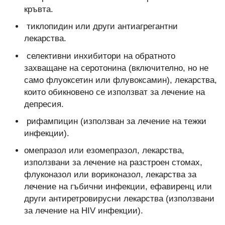
кръвта.
тиклопидин или други антиагрегантни
лекарства.
селективни инхибитори на обратното
захващане на серотонина (включително, но не
само флуоксетин или флувоксамин), лекарства,
които обикновено се използват за лечение на
депресия.
рифампицин (използван за лечение на тежки
инфекции).
омепразол или езомепразол, лекарства,
използвани за лечение на разстроен стомах,
флуконазол или вориконазол, лекарства за
лечение на гъбични инфекции, ефавиренц или
други антиретровирусни лекарства (използвани
за лечение на HIV инфекции).