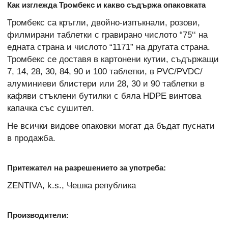
Как изглежда Тромбекс и какво съдържа опаковката
Тромбекс са кръгли, двойно-изпъкнали, розови,
филмирани таблетки с гравирано числото “75‘‘ на
едната страна и числото “1171” на другата страна.
Тромбекс се доставя в картонени кутии, съдържащи
7, 14, 28, 30, 84, 90 и 100 таблетки, в PVC/PVDC/
алуминиеви блистери или 28, 30 и 90 таблетки в
кафяви стъклени бутилки с бяла HDPE винтова
капачка със сушител.
Не всички видове опаковки могат да бъдат пуснати
в продажба.
Притежател на разрешението за употреба:
ZENTIVA, k.s., Чешка република
Производители: