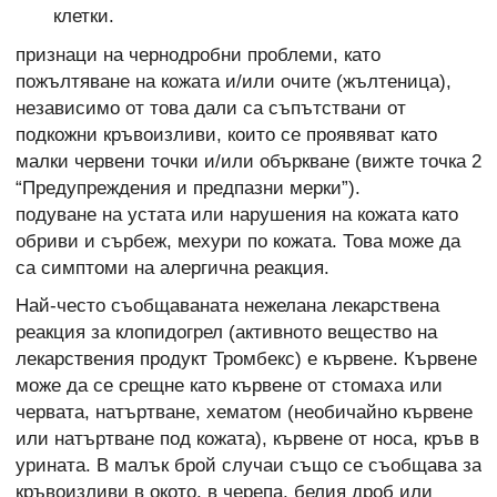
клетки.
признаци на чернодробни проблеми, като
пожълтяване на кожата и/или очите (жълтеница),
независимо от това дали са съпътствани от
подкожни кръвоизливи, които се проявяват като
малки червени точки и/или объркване (вижте точка 2
“Предупреждения и предпазни мерки”).
подуване на устата или нарушения на кожата като
обриви и сърбеж, мехури по кожата. Това може да
са симптоми на алергична реакция.
Най-често съобщаваната нежелана лекарствена
реакция за клопидогрел (активното вещество на
лекарствения продукт Тромбекс) е кървене. Кървене
може да се срещне като кървене от стомаха или
червата, натъртване, хематом (необичайно кървене
или натъртване под кожата), кървене от носа, кръв в
урината. В малък брой случаи също се съобщава за
кръвоизливи в окото, в черепа, белия дроб или