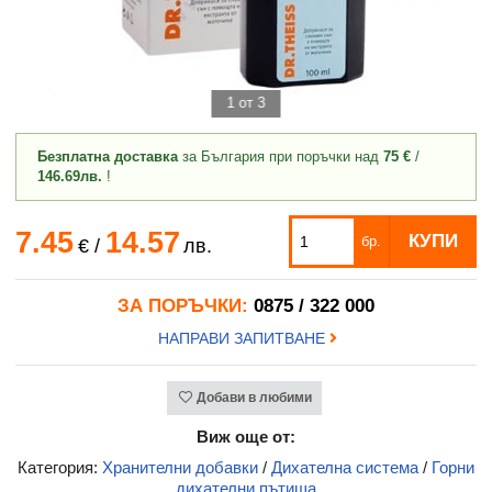
1 от 3
Безплатна доставка
за България при поръчки над
75 €
/
146.69лв.
!
7.45
14.57
КУПИ
бр.
€
/
лв.
ЗА ПОРЪЧКИ:
0875 / 322 000
НАПРАВИ ЗАПИТВАНЕ
Добави в любими
Виж още от:
Категория:
Хранителни добавки
/
Дихателна система
/
Горни
дихателни пътища