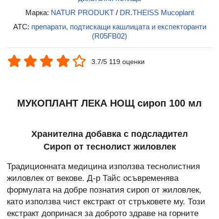
Марка:
NATUR PRODUKT
/
DR.THEISS Mucoplant
ATC:
препарати, подтискащи кашлицата и експекторанти
(R05FB02)
3.7/5 119 оценки
МУКОПЛАНТ ЛЕКА НОЩ сироп 100 мл
Хранителна добавка с подсладител
Сироп от теснолист жиловлек
Традиционната медицина използва теснолистния
жиловлек от векове. Д-р Тайс осъвременява
формулата на добре познатия сироп от жиловлек,
като използва чист екстракт от стръковете му. Този
екстракт допринася за доброто здраве на горните