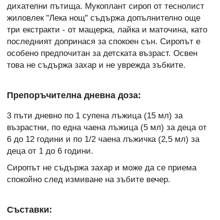
дихателни пътища. Мукоплант сироп от теснолист
жиловлек "Лека нощ" съдържа допълнително още
три екстракти - от мащерка, лайка и маточина, като
последният допринася за спокоен сън. Сиропът е
особено предпочитан за детската възраст. Освен
това не съдържа захар и не уврежда зъбките.
Препоръчителна дневна доза:
3 пъти дневно по 1 супена лъжица (15 мл) за
възрастни, по една чаена лъжица (5 мл) за деца от
6 до 12 години и по 1/2 чаена лъжичка (2,5 мл) за
деца от 1 до 6 години.
Сиропът не съдържа захар и може да се приема
спокойно след измиване на зъбите вечер.
Съставки: