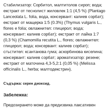
Стабилизатор: Сорбитол, малтитолов сироп; вода;
екстракт от теснолист жиловлек 1:1 (4,5 %) (Plantago
Lanceolata L. folia, вода, консервант: калиев сорбат);
екстракт от мащерка 1:5 (0.3%) (Thymus vulgaris L.,
flores е folia; овлажнител: глицерол; вода;
консервант: калиев сорбат); екстракт от лайка 1:7
(0,3 %) (Chamomilla recutita L., flores; овлажнител:
глицерол; вода; консервант: калиев сорбат);
сгъстител: ксантанова гума; аскорбинова киселина;
консервант: калиев сорбат; ароматизатор: резене;
екстракт от маточина 4,3-5,2:1 (0,05 %) (Melissa
officinalis L., herba; малтодекстрин).
Съдържа: серен диоксид.
Забележка:
Предозирането може да предизвика лаксативен