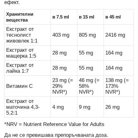
ефект.
Хранителни
в 7.5 ml
в 15 ml
в 45 ml
вещества
Екстракт от
теснолист
403 mg
805 mg
2416 mg
живовлек 1:1
Екстракт от
28 mg
55 mg
164 mg
мащерка 1:5
Екстракт от
28 mg
55 mg
164 mg
лайка 1:7
23 mg (=
46 mg (=
138 mg (=
Витамин C
29%
58%
173%
NVR*)
NVR*)
NVR*)
Екстракт от
маточина 4,3-
4 mg
9 mg
26 mg
5.2:1
*NRV = Nutrient Reference Value for Adults
Да не се превишава препоръчваната доза.