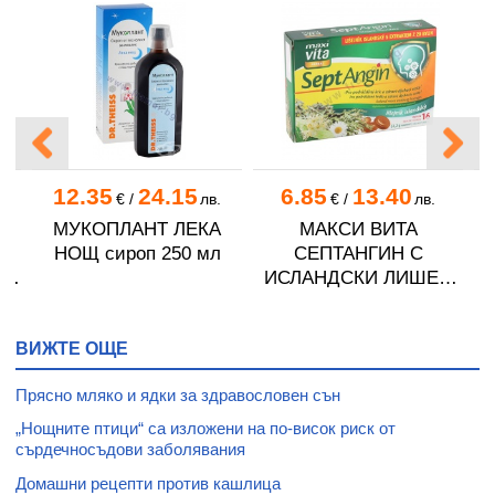
12.35
24.15
6.85
13.40
€
/
лв.
€
/
лв.
МУКОПЛАНТ ЛЕКА
МАКСИ ВИТА
НОЩ сироп 250 мл
СЕПТАНГИН С
 И
ИСЛАНДСКИ ЛИШЕЙ
пастили * 16
ВИЖТЕ ОЩЕ
Прясно мляко и ядки за здравословен сън
„Нощните птици“ са изложени на по-висок риск от
сърдечносъдови заболявания
Домашни рецепти против кашлица