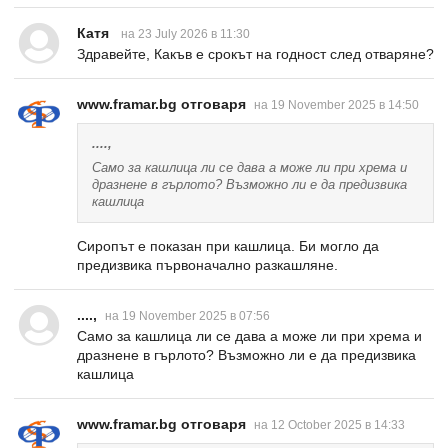
Катя
на 23 July 2026 в 11:30
Здравейте, Какъв е срокът на годност след отваряне?
www.framar.bg отговаря
на 19 November 2025 в 14:50
....,
Само за кашлица ли се дава а може ли при хрема и
дразнене в гърлото? Възможно ли е да предизвика
кашлица
Сиропът е показан при кашлица. Би могло да
предизвика първоначално разкашляне.
....,
на 19 November 2025 в 07:56
Само за кашлица ли се дава а може ли при хрема и
дразнене в гърлото? Възможно ли е да предизвика
кашлица
www.framar.bg отговаря
на 12 October 2025 в 14:33