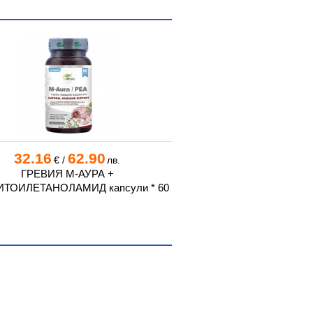
32.16
62.90
4.70
9.1
€
/
лв.
€
/
ГРЕВИЯ М-АУРА +
ПЧЕЛНО МЛЕЧИЦЕ таблет
ТОИЛЕТАНОЛАМИД капсули * 60
60 НИКС