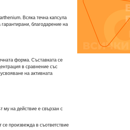
arthenium. Всяка течна капсула
а гарантирани, благодарение на
тичната форма. Съставката се
центрация в сравнение със
 усвояване на активната
т му на действие е свързан с
т се произвежда в съответствие