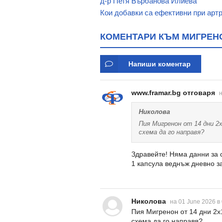
д-р Петя Върбанова Илиева
Кои добавки са ефективни при арт
КОМЕНТАРИ КЪМ МИГРЕНО
Напиши коментар
www.framar.bg отговаря
н
Николова
Пия Мигренон от 14 дни 2x
схема да го направя?
Здравейте! Няма данни за 
1 капсула веднъж дневно з
Николова
на 01 June 2026 в
Пия Мигренон от 14 дни 2x1
схема да го направя?