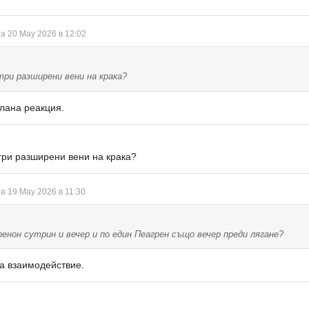
а 20 May 2026 в 12:02
три разширени вени на крака?
лана реакция.
три разширени вени на крака?
а 19 May 2026 в 11:30
енон сутрин и вечер и по един Пеагрен също вечер преди лягане?
за взаимодействие.
6