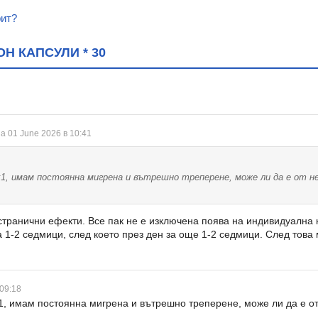
рит?
Н КАПСУЛИ * 30
а 01 June 2026 в 10:41
1, имам постоянна мигрена и вътрешно треперене, може ли да е от нег
странични ефекти. Все пак не е изключена поява на индивидуална
а 1-2 седмици, след което през ден за още 1-2 седмици. След това
 09:18
, имам постоянна мигрена и вътрешно треперене, може ли да е от 