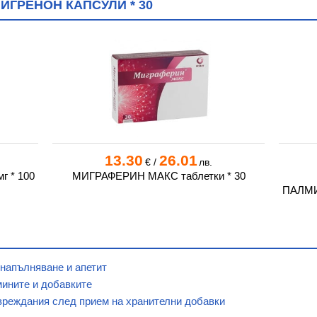
ИГРЕНОН КАПСУЛИ * 30
13.30
26.01
€
/
лв.
г * 100
МИГРАФЕРИН МАКС таблетки * 30
ПАЛМИ
 напълняване и апетит
мините и добавките
вреждания след прием на хранителни добавки