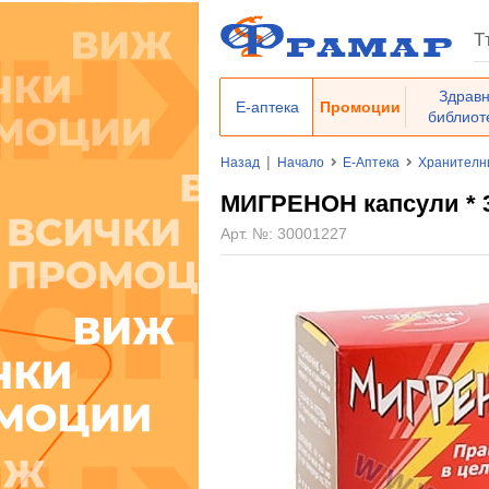
Здрав
Е-аптека
Промоции
библиот
|
Назад
Начало
Е-Аптека
Хранителн
МИГРЕНОН капсули * 
Арт. №:
30001227