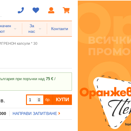
 начин
За
Контакти
вот
нас
ГРЕНОН капсули * 30
ългария при поръчки над
75 €
/
КУПИ
бр.
в.
 000
НАПРАВИ ЗАПИТВАНЕ