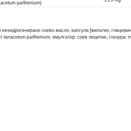
nacetum parthenium)
нехидрогенирано соево масло, капсула [желатин, глицерин,
т tanacetum parthenium, емулгатор: соев лецитин, глазура: 