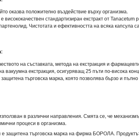
ойто оказва положително въздействие върху организма.
е висококачествен стандартизиран екстракт от Tanacetum p
партенолид. Чистотата и ефективността на всяка капсула с
n:
ачеството на съставката, метода на екстракция и фармацев
на вакуумна екстракция, осигуряващ 25 пъти по-висока кон
е защитена търговска марка, която позволява бързо и пълно
използван в различни направления. Смята се, че механизмъ
имични процеси в организма.
и е защитена търговска марка на фирма БОРОЛА. Продуктъ