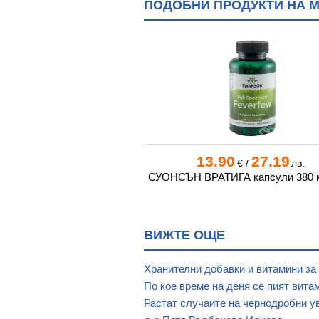
ПОДОБНИ ПРОДУКТИ НА М
0
23.86
13.90
27.19
€
/
лв.
€
/
лв.
 ВАЛЕРИАНА таблетки *
СУОНСЪН ВРАТИГА капсули 380 м
20 ТОШКОВ
ВИЖТЕ ОЩЕ
Хранителни добавки и витамини за
По кое време на деня се пият вита
Растат случаите на чернодробни у