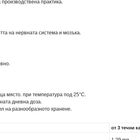
а производствена практика.
тта на нервната система и мозъка.
евно.
ца място. при температура под 25°С.
ната дневна доза.
ел на разнообразното хранене.
от 3 течни 
1,29 mg