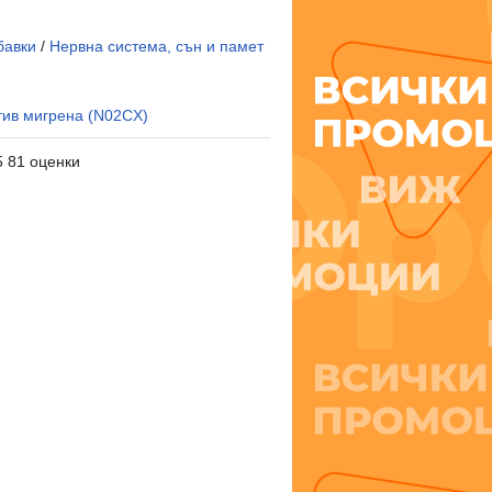
бавки
/
Нервна система, сън и памет
тив мигрена (N02CX)
5 81 оценки