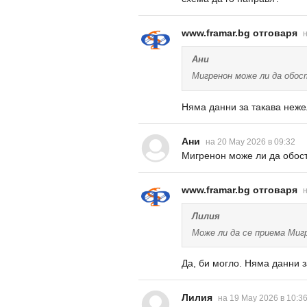
www.framar.bg отговаря
н
Ани
Мигренон може ли да обос
Няма данни за такава неже
Ани
на 20 May 2026 в 09:32
Мигренон може ли да обос
www.framar.bg отговаря
н
Лилия
Може ли да се приема Мигр
Да, би могло. Няма данни 
Лилия
на 19 May 2026 в 10:3