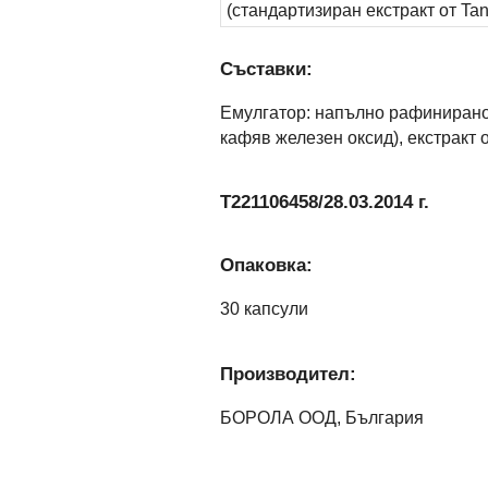
(стандартизиран екстракт от Ta
Съставки:
Емулгатор: напълно рафинирано 
кафяв железен оксид), екстракт о
T221106458/28.03.2014 г.
Опаковка:
30 капсули
Производител:
БОРОЛА ООД, България