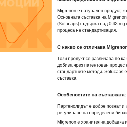
Migrenon е натурален продукт, к
Основната съставка на Migrenon 
(Solucaps) съдържа над 0.43 mg 
процеса на стандартизация.
С какво се отличава Migreno
Този продукт се различава по к
добива чрез патентован процес 
стандартните методи. Solucaps 
съставка.
Особеностите на съставката:
Партенолидът е добре познат и 
регулиране на определени биох
Migrenon е хранителна добавка 