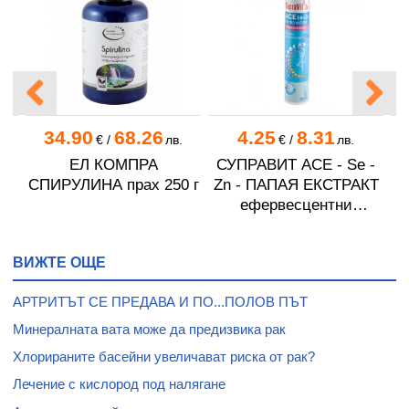
34.90
68.26
4.25
8.31
€
/
лв.
€
/
лв.
ЕЛ КОМПРА
СУПРАВИТ ACE - Se -
 *
СПИРУЛИНА прах 250 г
Zn - ПАПАЯ ЕКСТРАКТ
ефервесцентни
М
таблетки * 20
г
ВИЖТЕ ОЩЕ
АРТРИТЪТ СЕ ПРЕДАВА И ПО...ПОЛОВ ПЪТ
Минералната вата може да предизвика рак
Хлорираните басейни увеличават риска от рак?
Лечение с кислород под налягане