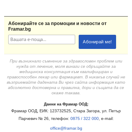
Абонирайте се за промоции и новости от
Framar.bg
При възникнало съмнение за здравословен проблем или
нужда от лечение, моля винаги се обръщайте за
медицинска консултация към квалифициран и
правоспособен лекар или фармацевт. В никакъв случай не
възприемайте дадената Ви чрез сайта информация като
абсолютно достоверна и правилна, дори и същата да се
окаже такава.
Данни на Фрамар ООД:
Фрамар ООД, ЕИК: 123732525, Стара Загора, ул. Петър
Парчевич № 26, телефон:
0875 / 322 000
, e-mail:
office@framar.bg