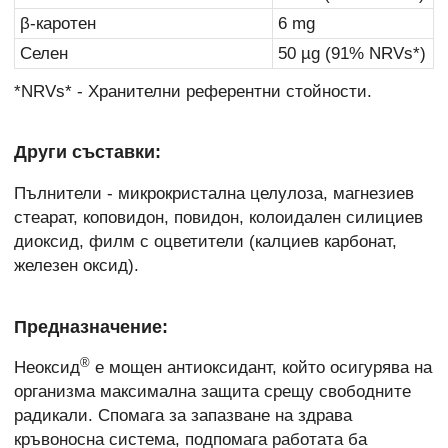
β-каротен
6 mg
Селен
50 µg (91% NRVs*)
*NRVs* - Хранителни референтни стойности.
Други съставки:
Пълнители - микрокристална целулоза, магнезиев
стеарат, коповидон, повидон, колоидален силициев
диоксид, филм с оцветители (калциев карбонат,
железен оксид).
Предназначение:
®
Неоксид
е мощен антиоксидант, който осигурява на
организма максимална защита срещу свободните
радикали. Спомага за запазване на здрава
кръвоносна система, подпомага работата ба