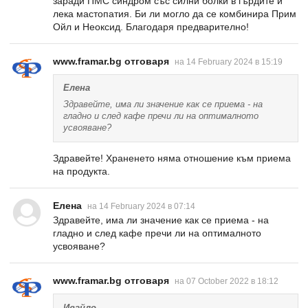
заради ПМС синдром със силни болки в гърдите и
лека мастопатия. Би ли могло да се комбинира Прим
Ойл и Неоксид. Благодаря предварително!
www.framar.bg отговаря
на 14 February 2024 в 15:19
Елена
Здравейте, има ли значение как се приема - на
гладно и след кафе пречи ли на оптималното
усвояване?
Здравейте! Храненето няма отношение към приема
на продукта.
Елена
на 14 February 2024 в 07:14
Здравейте, има ли значение как се приема - на
гладно и след кафе пречи ли на оптималното
усвояване?
www.framar.bg отговаря
на 07 October 2022 в 18:12
Ивайло