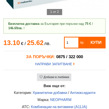
1 от 2
Безплатна доставка
за България при поръчки над
75 €
/
146.69лв.
!
13.10
25.62
КУПИ
бр.
€
/
лв.
ЗА ПОРЪЧКИ:
0875 / 322 000
НАПРАВИ ЗАПИТВАНЕ
Добави в любими
Виж още от:
Категория:
Хранителни добавки
/
Антиоксиданти
Марка:
NEOPHARM
ATC:
Комбинации на витамини (A11JA)