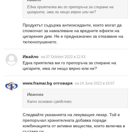
Една приятелка ми го препоръча за спиране на
цигарите, има ли нещо вярно или не?
Продуктът съдържа антиоксиданти, които могат да
спомогнат за намаляване на вредните ефекти на
цигарения дим. Не е предназначен за отказване на
тютюнопушенето.
Ивайло
на 07 October 2022 в 12:43
Една приятелка ми го препоръча за спиране на
цигарите, има ли нещо вярно или не?
www.framar.bg отговаря
на 24 June 2022 в 16:07
Иванова
Като основно средство.
Следвайте указанията на лекуващия лекар. Той е
препоръчал хранителната добавка поради
комбинацията от активни вещества, които включва в
състава си.