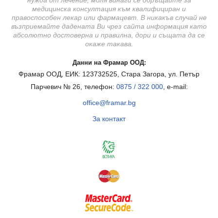
нужда от лечение, моля винаги се обръщайте за
медицинска консултация към квалифициран и
правоспособен лекар или фармацевт. В никакъв случай не
възприемайте дадената Ви чрез сайта информация като
абсолютно достоверна и правилна, дори и същата да се
окаже такава.
Данни на Фрамар ООД:
Фрамар ООД, ЕИК: 123732525, Стара Загора, ул. Петър
Парчевич № 26, телефон:
0875 / 322 000
, e-mail:
office@framar.bg
За контакт