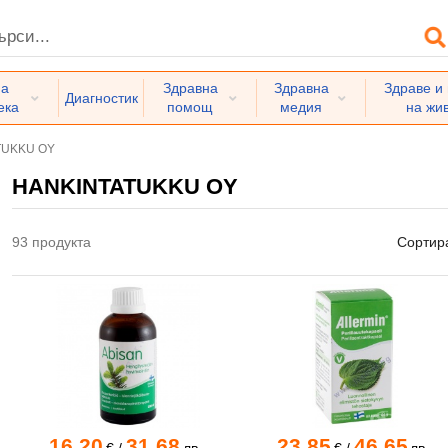
на
Здравна
Здравна
Здраве и
Диагностик
ека
помощ
медия
на жи
TUKKU OY
HANKINTATUKKU OY
93 продукта
Сортир
16.20
31.68
23.85
46.65