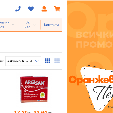
 начин
За
Контакти
вот
нас
ай:
17.20
33.64