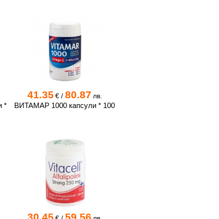
41.35
80.87
€
/
лв.
 *
ВИТАМАР 1000 капсули * 100
30.45
59.56
€
/
лв.