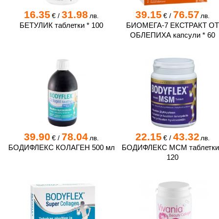
16.35
31.98
39.15
76.57
€
/
лв.
€
/
лв.
БЕТУЛИК таблетки * 100
БИОМЕГА-7 ЕКСТРАКТ О
ОБЛЕПИХА капсули * 60
39.90
78.04
22.15
43.32
€
/
лв.
€
/
лв.
БОДИФЛЕКС КОЛАГЕН 500 мл
БОДИФЛЕКС МСМ таблетки
120