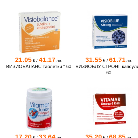
21.05
41.17
31.55
61.71
€
/
лв.
€
/
лв.
ВИЗИОБАЛАНС таблeтки * 60
ВИЗИОБЛУ СТРОНГ капсули
60
17.20
33.64
35.20
68.85
€
/
лв.
€
/
лв.