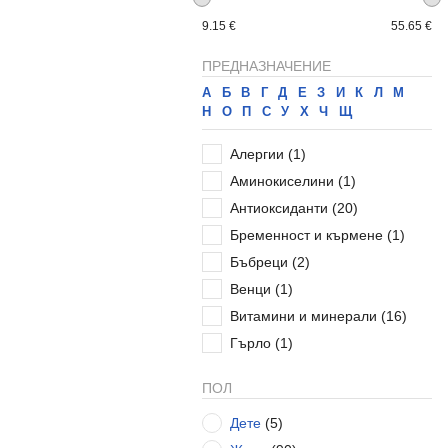
9.15 €
55.65 €
ПРЕДНАЗНАЧЕНИЕ
А
Б
В
Г
Д
Е
З
И
К
Л
М
Н
О
П
С
У
Х
Ч
Щ
Алергии
(1)
Аминокиселини
(1)
Антиоксиданти
(20)
Бременност и кърмене
(1)
Бъбреци
(2)
Венци
(1)
Витамини и минерали
(16)
Гърло
(1)
Детоксикация
(5)
ПОЛ
Дихателна система
(4)
Дете
(5)
Ендокринна система
(5)