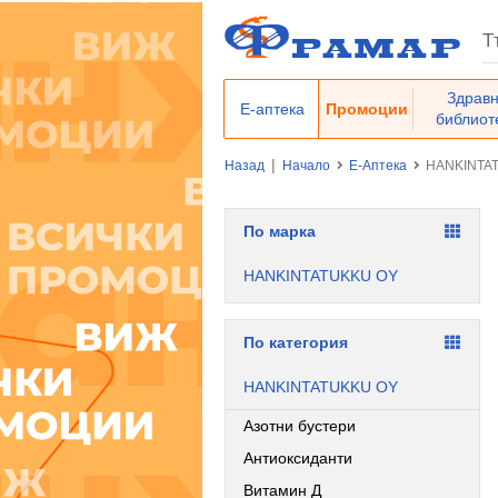
Здрав
Е-аптека
Промоции
библиот
|
Назад
Начало
Е-Аптека
HANKINTA
По марка
HANKINTATUKKU OY
По категория
HANKINTATUKKU OY
Азотни бустери
Антиоксиданти
Витамин Д