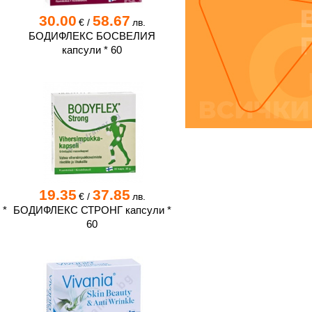
30.00
58.67
€
/
лв.
Т
БОДИФЛЕКС БОСВЕЛИЯ
капсули * 60
19.35
37.85
€
/
лв.
 *
БОДИФЛЕКС СТРОНГ капсули *
60