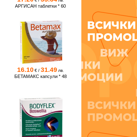
€
/
лв.
АРГИСАН таблетки * 60
16.10
31.49
€
/
лв.
БЕТАМАКС капсули * 48