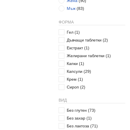
Жена
(90)
Енергийни стимуланти
(1)
Мъж
(83)
Зрение
(9)
Зъби
(1)
ФОРМА
Имунна система
(28)
Кожа
Гел
(1)
(16)
Коса
Дъвчащи таблетки
(10)
(2)
Косопад
Екстракт
(2)
(1)
Кости
Желирани таблетки
(8)
(1)
Кръвоносна система
Капки
(1)
(6)
Лице
Капсули
(2)
(29)
Менопауза
Крем
(1)
(2)
Мускулни спазми
Сироп
(2)
(2)
Нервна система
Солуцио
(1)
(26)
ВИД
Нервно напрежение и стрес
Спрей
(1)
(5)
Без глутен
(73)
Таблетки
(45)
Нокти
(5)
Без захар
(1)
Течна
(8)
Омега мастни киселини
(5)
Без лактоза
(71)
Чай
(1)