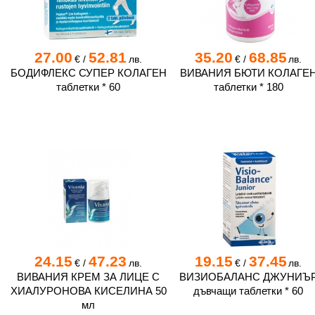
27.00
52.81
35.20
68.85
€
/
лв.
€
/
лв.
БОДИФЛЕКС СУПЕР КОЛАГЕН
ВИВАНИЯ БЮТИ КОЛАГЕ
таблетки * 60
таблетки * 180
24.15
47.23
19.15
37.45
€
/
лв.
€
/
лв.
ВИВАНИЯ КРЕМ ЗА ЛИЦЕ С
ВИЗИОБАЛАНС ДЖУНИЪ
ХИАЛУРОНОВА КИСЕЛИНА 50
дъвчащи таблетки * 60
мл