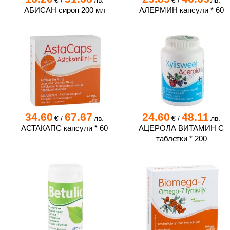
€
/
лв.
€
/
лв.
АБИСАН сироп 200 мл
АЛЕРМИН капсули * 60
34.60
67.67
24.60
48.11
€
/
лв.
€
/
лв.
АСТАКАПС капсули * 60
АЦЕРОЛА ВИТАМИН С
таблетки * 200