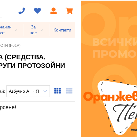
 начин
За
Контакти
вот
нас
ТИ (P01A)
 (СРЕДСТВА,
РУГИ ПРОТОЗОЙНИ
ай:
рсене!