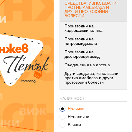
СРЕДСТВА, ИЗПОЛЗВАНИ
ПРОТИВ АМЕБИАЗА И
ДРУГИ ПРОТОЗОЙНИ
БОЛЕСТИ
Производни на
хидроксиквинолина
Производни на
нитроимидазола
Производни на
дихлороацетамид
Съединения на арсена
Други средства, използвани
против амебиаза и други
протозойни болести
НАЛИЧНОСТ
Налични
Неналични
Всички