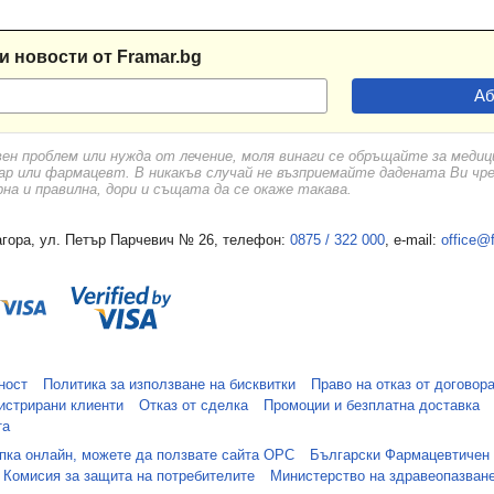
и новости от Framar.bg
вен проблем или нужда от лечение, моля винаги се обръщайте за меди
ар или фармацевт. В никакъв случай не възприемайте дадената Ви чр
а и правилна, дори и същата да се окаже такава.
гора, ул. Петър Парчевич № 26, телефон:
0875 / 322 000
, e-mail:
office@
ност
Политика за използване на бисквитки
Право на отказ от договор
истрирани клиенти
Отказ от сделка
Промоции и безплатна доставка
та
упка онлайн, можете да ползвате сайта ОРС
Български Фармацевтичен
Комисия за защита на потребителите
Министерство на здравеопазван