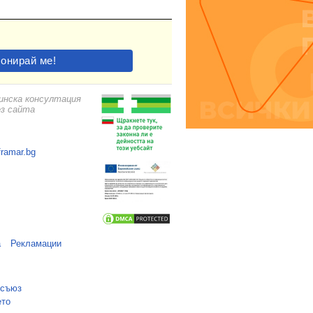
цинска консултация
ез сайта
framar.bg
а
Рекламации
 съюз
ето