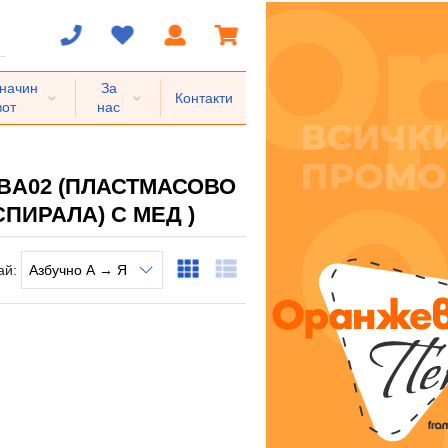
 начин
За
Контакти
вот
нас
BA02 (ПЛАСТМАСОВО
ИРАЛА) С МЕД )
ай: