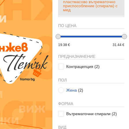
пластмасово вътрематочно
приспособление (спирала) с
мед
ПО ЦЕНА
19.38 €
31.44 €
ПРЕДНАЗНАЧЕНИЕ
Контрацепция
(2)
ПОЛ
Жена
(2)
ФОРМА
Вътрематочни спирали
(2)
ВИД