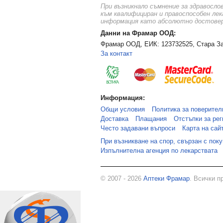
При възникнало съмнение за здравосло
към квалифициран и правоспособен лек
информация като абсолютно достоверн
Данни на Фрамар ООД:
Фрамар ООД, ЕИК: 123732525, Стара За
За контакт
Информация:
Общи условия
Политика за поверител
Доставка
Плащания
Отстъпки за рег
Често задавани въпроси
Карта на сай
При възникване на спор, свързан с пок
Изпълнителна агенция по лекарствата
© 2007 - 2026
Аптеки Фрамар
. Всички п