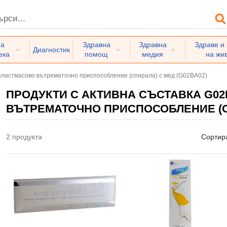
на
Здравна
Здравна
Здраве и
Диагностик
ека
помощ
медия
на жи
пластмасово вътрематочно приспособление (спирала) с мед (G02BA02)
ПРОДУКТИ С АКТИВНА СЪСТАВКА G02
ВЪТРЕМАТОЧНО ПРИСПОСОБЛЕНИЕ (СП
2 продукта
Сортир