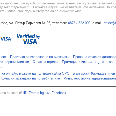
вен проблем или нужда от лечение, моля винаги се обръщайте за меди
ар или фармацевт. В никакъв случай не възприемайте дадената Ви чр
а и правилна, дори и същата да се окаже такава.
гора, ул. Петър Парчевич № 26, телефон:
0875 / 322 000
, e-mail:
office@
ност
Политика за използване на бисквитки
Право на отказ от договор
истрирани клиенти
Отказ от сделка
Промоции и безплатна доставка
та
упка онлайн, можете да ползвате сайта ОРС
Български Фармацевтичен
Комисия за защита на потребителите
Министерство на здравеопазван
рава запазени!
Framar.bg във Facebook