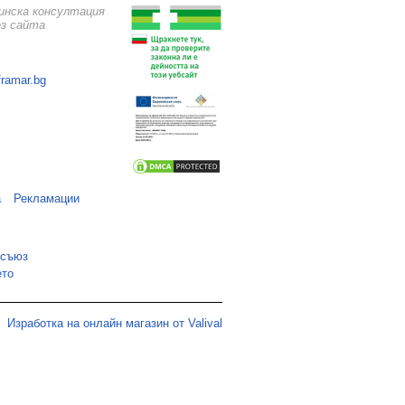
цинска консултация
ез сайта
framar.bg
а
Рекламации
 съюз
ето
Изработка на онлайн магазин от Valival