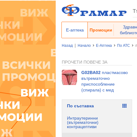
Здрав
Е-аптека
Промоции
библиот
|
Назад
Начало
Е-Аптека
По ATC
ПРОЧЕТИ ПОВЕЧЕ ЗА
G02BA02
пластмасово
вътрематочно
приспособление
(спирала) с мед
По съставка
Интраутеринни
(вътрематочни)
контрацептиви