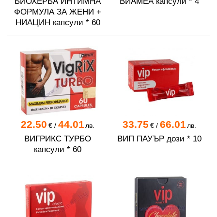
БИОХЕРБА ИНТИМНА
ВИАМЕА капсули * 4
ФОРМУЛА ЗА ЖЕНИ +
НИАЦИН капсули * 60
22.50
44.01
33.75
66.01
€
/
лв.
€
/
лв.
ВИГРИКС ТУРБО
ВИП ПАУЪР дози * 10
капсули * 60