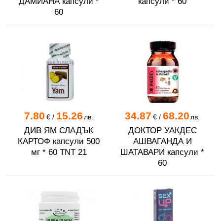
ДАМИАНА капсули *
капсули * 60
60
7.80
15.26
34.87
68.20
€
/
лв.
€
/
лв.
ДИВ ЯМ СЛАДЪК
ДОКТОР УАКДЕС
КАРТОФ капсули 500
АШВАГАНДА И
мг * 60 TNT 21
ШАТАВАРИ капсули *
60