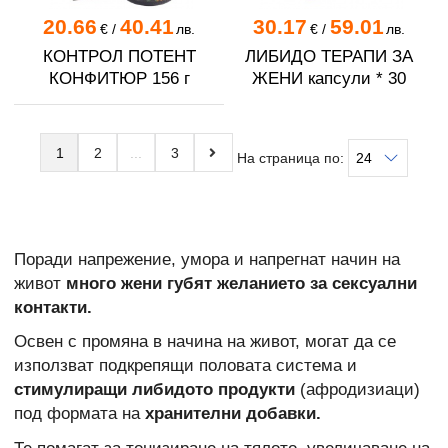
20.66
40.41
30.17
59.01
€
/
лв.
€
/
лв.
КОНТРОЛ ПОТЕНТ
ЛИБИДО ТЕРАПИ ЗА
КОНФИТЮР 156 г
ЖЕНИ капсули * 30
1
2
3
На страница по:
Поради напрежение, умора и напрегнат начин на
живот
много жени губят желанието за сексуални
контакти.
Освен с промяна в начина на живот, могат да се
използват подкрепящи половата система и
стимулиращи либидото продукти
(афродизиаци)
под формата на
хранителни добавки.