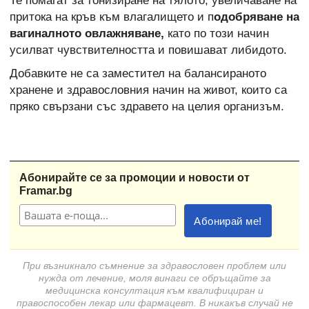
Те помагат за тонизиране на тялото, увеличаване на
притока на кръв към влагалището и п
одобряване на
вагиналното овлажняване,
като по този начин
усилват чувствителността и повишават либидото.
Добавките не са заместител на балансираното
хранене и здравословния начин на живот, които са
пряко свързани със здравето на целия организъм.
Абонирайте се за промоции и новости от
Framar.bg
При възникнало съмнение за здравословен проблем или
нужда от лечение, моля винаги се обръщайте за
медицинска консултация към квалифициран и
правоспособен лекар или фармацевт. В никакъв случай не