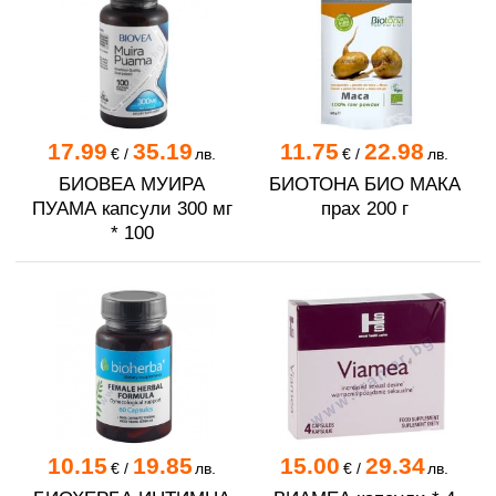
17.99
35.19
11.75
22.98
€
/
лв.
€
/
лв.
БИОВЕА МУИРА
БИОТОНА БИО МАКА
ПУАМА капсули 300 мг
прах 200 г
* 100
10.15
19.85
15.00
29.34
€
/
лв.
€
/
лв.