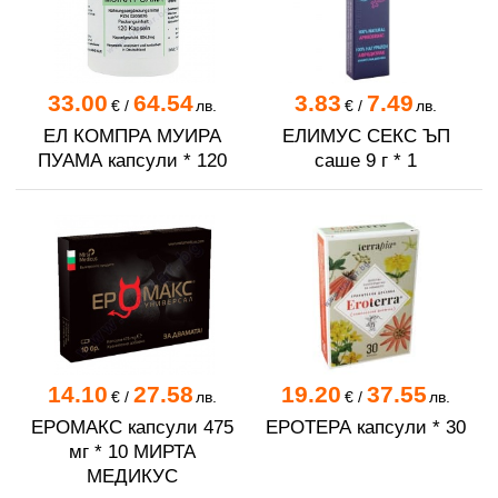
33.00
64.54
3.83
7.49
€
/
лв.
€
/
лв.
ЕЛ КОМПРА МУИРА
ЕЛИМУС СЕКС ЪП
ПУАМА капсули * 120
саше 9 г * 1
14.10
27.58
19.20
37.55
€
/
лв.
€
/
лв.
ЕРОМАКС капсули 475
ЕРОТЕРА капсули * 30
мг * 10 МИРТА
МЕДИКУС