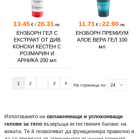
13.45
26.31
11.71
22.90
€
/
лв.
€
/
лв.
ЕНЗБОРН ГЕЛ С
ЕНЗБОРН ПРЕМИУМ
ЕКСТРАКТ ОТ ДИВ
АЛОЕ ВЕРА ГЕЛ 100
КОНСКИ КЕСТЕН С
мл
РОЗМАРИН И
АРНИКА 200 мл
1
2
3
На страница по:
Използването на
овлажняващи и успокояващи
гелове за тяло
възвръща естествения баланс на
кожата. Тe й позволяват да функционира правилно и
да се предпази от агресивните външния влияния.