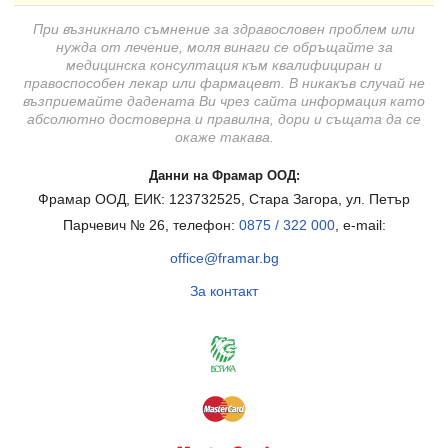
При възникнало съмнение за здравословен проблем или
нужда от лечение, моля винаги се обръщайте за
медицинска консултация към квалифициран и
правоспособен лекар или фармацевт. В никакъв случай не
възприемайте дадената Ви чрез сайта информация като
абсолютно достоверна и правилна, дори и същата да се
окаже такава.
Данни на Фрамар ООД:
Фрамар ООД, ЕИК: 123732525, Стара Загора, ул. Петър
Парчевич № 26, телефон:
0875 / 322 000
, e-mail:
office@framar.bg
За контакт