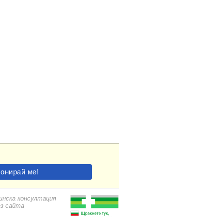
цинска консултация
ез сайта