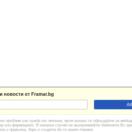
и новости от Framar.bg
вен проблем или нужда от лечение, моля винаги се обръщайте за меди
ар или фармацевт. В никакъв случай не възприемайте дадената Ви чр
а и правилна, дори и същата да се окаже такава.