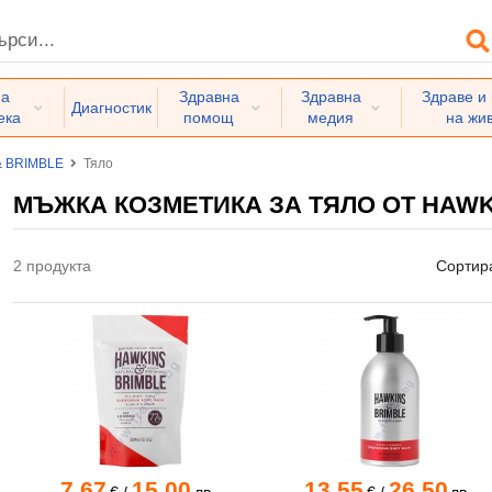
на
Здравна
Здравна
Здраве и
Диагностик
ека
помощ
медия
на жи
& BRIMBLE
Тяло
МЪЖКА КОЗМЕТИКА ЗА ТЯЛО ОТ HAWK
2 продукта
Сортир
7.67
15.00
13.55
26.50