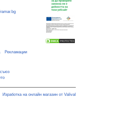
framar.bg
а
Рекламации
 съюз
ето
Изработка на онлайн магазин от Valival