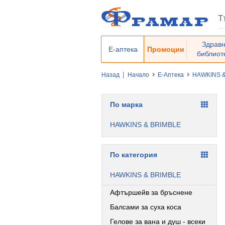
Здрав
Е-аптека
Промоции
библиот
|
Назад
Начало
Е-Аптека
HAWKINS 
По марка
HAWKINS & BRIMBLE
По категория
HAWKINS & BRIMBLE
Афтършейв за бръснене
Балсами за суха коса
Гелове за вана и душ - всеки