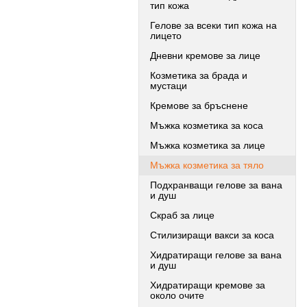
тип кожа
Гелове за всеки тип кожа на
лицето
Дневни кремове за лице
Козметика за брада и
мустаци
Кремове за бръснене
Мъжка козметика за коса
Мъжка козметика за лице
Мъжка козметика за тяло
Подхранващи гелове за вана
и душ
Скраб за лице
Стилизиращи вакси за коса
Хидратиращи гелове за вана
и душ
Хидратиращи кремове за
около очите