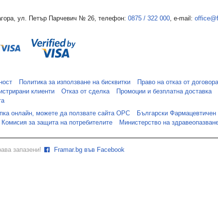
гора, ул. Петър Парчевич № 26, телефон:
0875 / 322 000
, e-mail:
office@
ност
Политика за използване на бисквитки
Право на отказ от договор
истрирани клиенти
Отказ от сделка
Промоции и безплатна доставка
та
упка онлайн, можете да ползвате сайта ОРС
Български Фармацевтичен
Комисия за защита на потребителите
Министерство на здравеопазван
рава запазени!
Framar.bg във Facebook