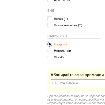
ВИД
Веган
(1)
Всеки тип кожа
(2)
НАЛИЧНОСТ
Налични
Неналични
Всички
Абонирайте се за промоции 
При възникнало съмнение за здравосло
към квалифициран и правоспособен лек
информация като абсолютно достоверн