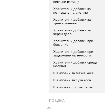
пикочни пътища
Хранителни добавки за
потискане на апетита
Хранителни добавки за
храносмилане
Хранителни добавки за
черен дроб
Хранителни добавки при
безсъние
Хранителни добавки при
задържане на течности
Хранителни добавки срещу
целулит
Шампоани за мазна коса
Шампоани за суха коса
Шампоани против пърхот
ПО ЦЕНА