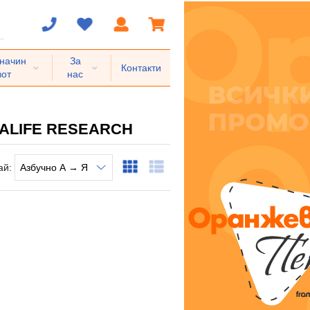
 начин
За
Контакти
вот
нас
ALIFE RESEARCH
ай: