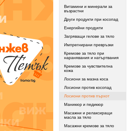
Витамини и минерали за
възрастни
Други продукти при косопад
Енергийни продукти
Загряващи гелове за тяло
Импрегнирани превръзки
Кремове за тяло при
наранявания и натъртвания
Кремове за чувствителна
кожа
Лосиони за мазна коса
Лосиони против косопад
Лосиони против пърхот
Маникюр и педикюр
Масажни и релаксиращи
масла за тяло
Масажни кремове за тяло