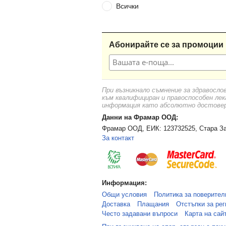
Всички
Абонирайте се за промоции 
При възникнало съмнение за здравосло
към квалифициран и правоспособен лек
информация като абсолютно достоверн
Данни на Фрамар ООД:
Фрамар ООД, ЕИК: 123732525, Стара За
За контакт
Информация:
Общи условия
Политика за поверител
Доставка
Плащания
Отстъпки за рег
Често задавани въпроси
Карта на сай