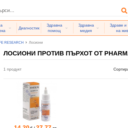
на
Здравна
Здравна
Здраве и
Диагностик
ека
помощ
медия
на жи
FE RESEARCH
Лосиони
ЛОСИОНИ ПРОТИВ ПЪРХОТ ОТ PHARM
1 продукт
Сортир
14.20
27.77