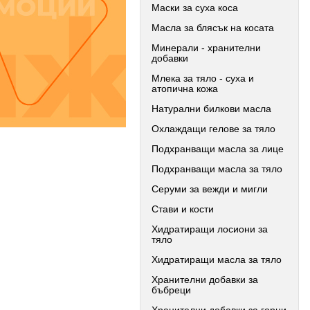
Маски за суха коса
Масла за блясък на косата
Минерали - хранителни
добавки
Млека за тяло - суха и
атопична кожа
Натурални билкови масла
Охлаждащи гелове за тяло
Подхранващи масла за лице
Подхранващи масла за тяло
Серуми за вежди и мигли
Стави и кости
Хидратиращи лосиони за
тяло
Хидратиращи масла за тяло
Хранителни добавки за
бъбреци