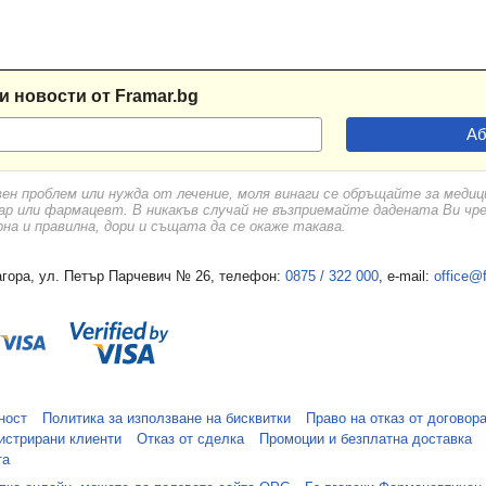
и новости от Framar.bg
вен проблем или нужда от лечение, моля винаги се обръщайте за меди
ар или фармацевт. В никакъв случай не възприемайте дадената Ви чр
а и правилна, дори и същата да се окаже такава.
гора, ул. Петър Парчевич № 26, телефон:
0875 / 322 000
, e-mail:
office@
ност
Политика за използване на бисквитки
Право на отказ от договор
истрирани клиенти
Отказ от сделка
Промоции и безплатна доставка
та