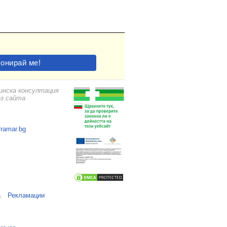
цинска консултация
ез сайта
framar.bg
а
Рекламации