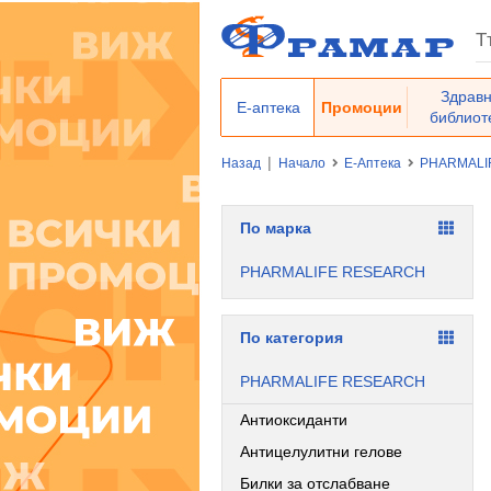
Здрав
Е-аптека
Промоции
библиот
|
Назад
Начало
Е-Аптека
PHARMALI
По марка
PHARMALIFE RESEARCH
По категория
PHARMALIFE RESEARCH
Антиоксиданти
Антицелулитни гелове
Билки за отслабване