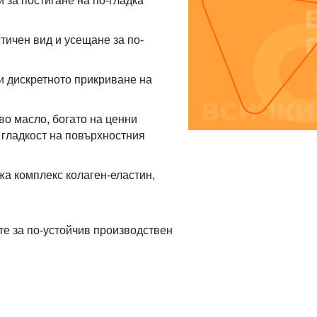
 за постигане на по-гладка
тичен вид и усещане за по-
и дискретното прикриване на
во масло, богато на ценни
 гладкост на повърхностния
а комплекс колаген-еластин,
те за по-устойчив производствен