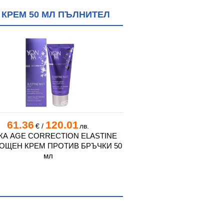
 КРЕМ 50 МЛ ПЪЛНИТЕЛ
61.36
120.01
30.68
60
€
/
лв.
€
/
КА AGE CORRECTION ELASTINE
СУИДИШ НУТРА НОЩЕ
НОЩЕН КРЕМ ПРОТИВ БРЪЧКИ 50
КРЕМ 50 
мл