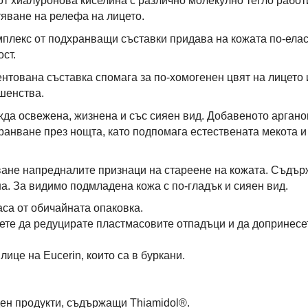
т хиалуронова киселина с различно молекулно тегло работи
яване на релефа на лицето.
плекс от подхранващи съставки придава на кожата по-елас
ст.
нтована съставка спомага за по-хомогенен цвят на лицето 
шенства.
жда освежена, жизнена и със сияен вид. Добавеното аргано
ранване през нощта, като подпомага естествената мекота и
ане напредналите признаци на стареене на кожата. Съдърж
а. За видимо подмладена кожа с по-гладък и сияен вид.
са от обичайната опаковка.
ете да редуцирате пластмасовите отпадъци и да допринесе
ице на Eucerin, които са в буркани.
ен продукти, съдържащи Thiamidol®.