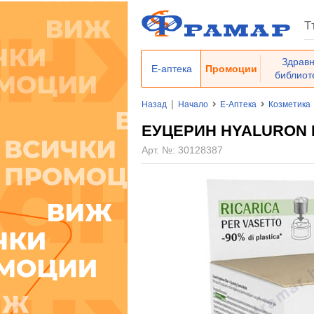
Здрав
Е-аптека
Промоции
библиот
|
Назад
Начало
Е-Аптека
Козметика
ЕУЦЕРИН HYALURON F
Арт. №:
30128387