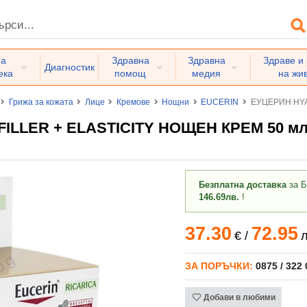
на
Здравна
Здравна
Здраве и
Диагностик
ека
помощ
медия
на жи
Грижа за кожата
Лице
Кремове
Нощни
EUCERIN
ЕУЦЕРИН HYA
ILLER + ELASTICITY НОЩЕН КРЕМ 50 м
Безплатна доставка
за Б
146.69лв.
!
37.30
72.95
€
/
л
ЗА ПОРЪЧКИ:
0875 / 322
Добави в любими