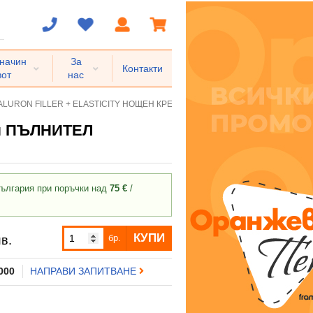
 начин
За
Контакти
вот
нас
LURON FILLER + ELASTICITY НОЩЕН КРЕМ 50 мл ПЪЛНИТЕЛ
л ПЪЛНИТЕЛ
ългария при поръчки над
75 €
/
КУПИ
бр.
в.
 000
НАПРАВИ ЗАПИТВАНЕ