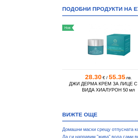
ПОДОБНИ ПРОДУКТИ НА ЕУ
а България!
Нов
7
165.99
28.30
55.35
€
/
лв.
€
/
лв.
П & ЛИФТ НОЩЕН КРЕМ
ДЖИ ДЕРМА КРЕМ ЗА ЛИЦЕ С
50 мл
ВИДА ХИАЛУРОН 50 мл
ВИЖТЕ ОЩЕ
Домашни маски срещу отпусната к
Да си направим "жива" вода сами 