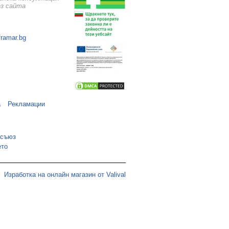
ез сайта
framar.bg
а
Рекламации
 съюз
ето
Изработка на онлайн магазин от Valival