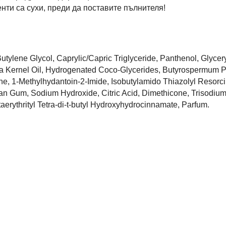
енти са сухи, преди да поставите пълнителя!
Butylene Glycol, Caprylic/Capric Triglyceride, Panthenol, Glycer
a Kernel Oil, Hydrogenated Coco-Glycerides, Butyrospermum Pa
ine, 1-Methylhydantoin-2-Imide, Isobutylamido Thiazolyl Resorc
an Gum, Sodium Hydroxide, Citric Acid, Dimethicone, Trisodium
erythrityl Tetra-di-t-butyl Hydroxyhydrocinnamate, Parfum.