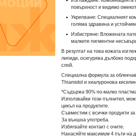
Изглаждане: Комбинацията о
повърхност и видимо омекот
Укрепване: Специалният ком
голяма здравина и устойчиво
Избистряне: Вложената пате
малките пигментни несъвър
В резултат на това кожата изгле
липиди, осигурява дълбоко подх
слой.
Специална формула за облекчав
Thiamidol и хиалуронова киселин
*Съдържа 90% по-малко пластма
Използвайки този пълнител, мож
цикъл на продуктите.
Съвместим с всички продукти за л
За външна употреба.
Избягвайте контакт с очите.
Нанасяйте максимум 4 пъти на д