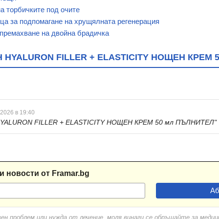
а торбичките под очите
ица за подпомагане на хрущялната регенерация
 премахване на двойна брадичка
HYALURON FILLER + ELASTICITY НОЩЕН КРЕМ 
 2026 в 19:40
YALURON FILLER + ELASTICITY НОЩЕН КРЕМ 50 мл ПЪЛНИТЕЛ"
и новости от Framar.bg
вен проблем или нужда от лечение, моля винаги се обръщайте за меди