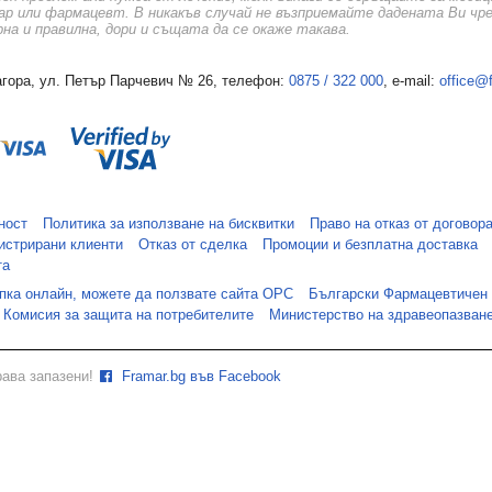
ар или фармацевт. В никакъв случай не възприемайте дадената Ви чр
а и правилна, дори и същата да се окаже такава.
гора, ул. Петър Парчевич № 26, телефон:
0875 / 322 000
, e-mail:
office@
ност
Политика за използване на бисквитки
Право на отказ от договор
истрирани клиенти
Отказ от сделка
Промоции и безплатна доставка
та
упка онлайн, можете да ползвате сайта ОРС
Български Фармацевтичен
Комисия за защита на потребителите
Министерство на здравеопазван
рава запазени!
Framar.bg във Facebook