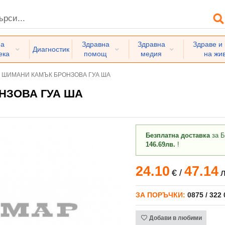
на
Здравна
Здравна
Здраве и
Диагностик
ека
помощ
медия
на жи
ШИМАНИ КАМЪК БРОНЗОВА ГУА ША
НЗОВА ГУА ША
Безплатна доставка
за Б
146.69лв.
!
24.10
47.14
€
/
л
ЗА ПОРЪЧКИ:
0875 / 322
Добави в любими