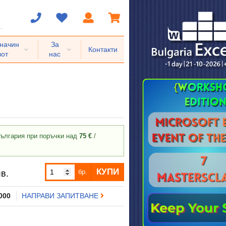
 начин
За
Контакти
вот
нас
ългария при поръчки над
75 €
/
КУПИ
бр.
в.
 000
НАПРАВИ ЗАПИТВАНЕ