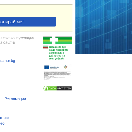
цинска консултация
ез сайта
framar.bg
а
Рекламации
 съюз
ето