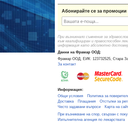
Абонирайте се за промоции 
При възникнало съмнение за здравосло
към квалифициран и правоспособен лек
информация като абсолютно достоверн
Данни на Фрамар ООД:
Фрамар ООД, ЕИК: 123732525, Стара За
За контакт
Информация:
Общи условия
Политика за поверител
Доставка
Плащания
Отстъпки за рег
Често задавани въпроси
Карта на сай
При възникване на спор, свързан с пок
Изпълнителна агенция по лекарствата