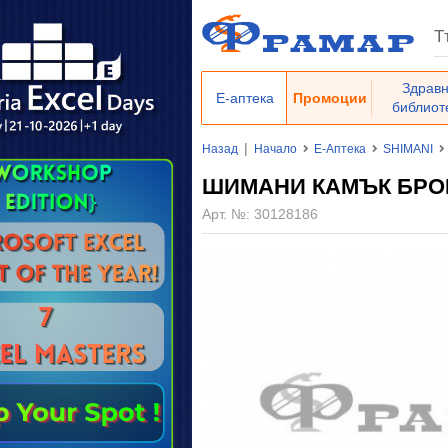
Здрав
Е-аптека
Промоции
библиот
|
Назад
Начало
Е-Аптека
SHIMANI
ШИМАНИ КАМЪК БРО
Арт. №:
30128186