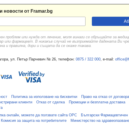
и новости от Framar.bg
вен проблем или нужда от лечение, моля винаги се обръщайте за меди
ар или фармацевт. В никакъв случай не възприемайте дадената Ви чр
а и правилна, дори и същата да се окаже такава.
гора, ул. Петър Парчевич № 26, телефон:
0875 / 322 000
, e-mail:
office@
ност
Политика за използване на бисквитки
Право на отказ от договор
истрирани клиенти
Отказ от сделка
Промоции и безплатна доставка
та
упка онлайн, можете да ползвате сайта ОРС
Български Фармацевтичен
Комисия за защита на потребителите
Министерство на здравеопазван