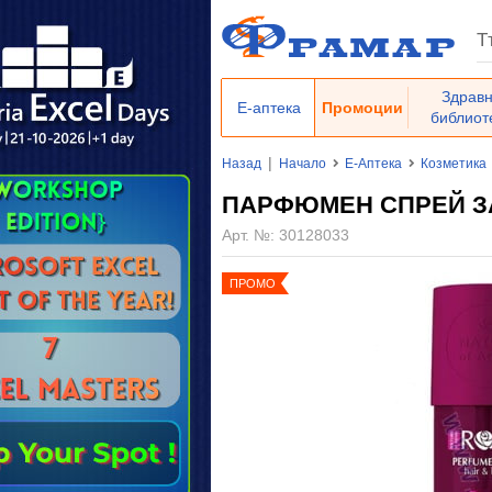
Здрав
Е-аптека
Промоции
библиот
|
Назад
Начало
Е-Аптека
Козметика
ПАРФЮМЕН СПРЕЙ ЗА 
Арт. №:
30128033
ПРОМО