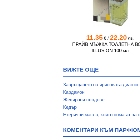
8
37.90
11.35
22.20
€
/
лв.
€
/
лв.
ЛЕКТ ПАРФЮМЕН СПРЕЙ
ПРАЙВ МЪЖКА ТОАЛЕТНА В
ЛЯСЪК BODY MISTS * 3
ILLUSION 100 мл
ВИЖТЕ ОЩЕ
Завръщането на ирисовата диагнос
Кардамон
Желирани плодове
Кедър
Етерични масла, които помагат за 
КОМЕНТАРИ КЪМ ПАРФЮМЕН