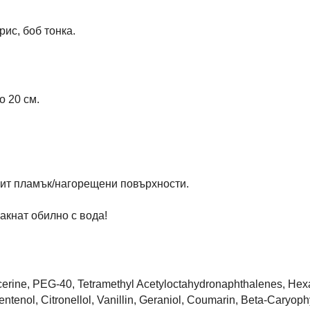
рис, боб тонка.
о 20 см.
крит пламък/нагорещени повърхности.
акнат обилно с вода!
cerine, PEG-40, Tetramethyl Acetyloctahydronaphthalenes, Hex
ntenol, Citronellol, Vanillin, Geraniol, Coumarin, Beta-Caryoph