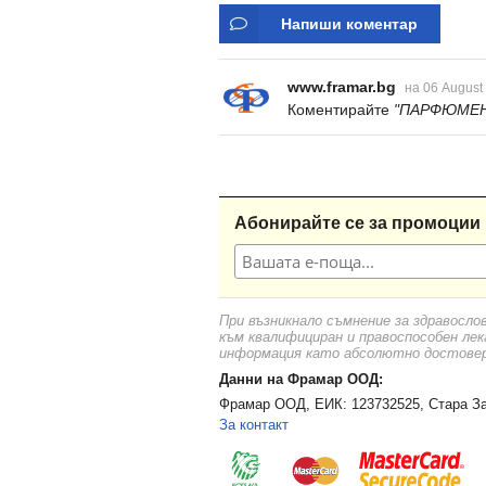
Напиши коментар
www.framar.bg
на 06 August
Коментирайте
"ПАРФЮМЕН 
Абонирайте се за промоции 
При възникнало съмнение за здравосло
към квалифициран и правоспособен лек
информация като абсолютно достоверн
Данни на Фрамар ООД:
Фрамар ООД, ЕИК: 123732525, Стара За
За контакт