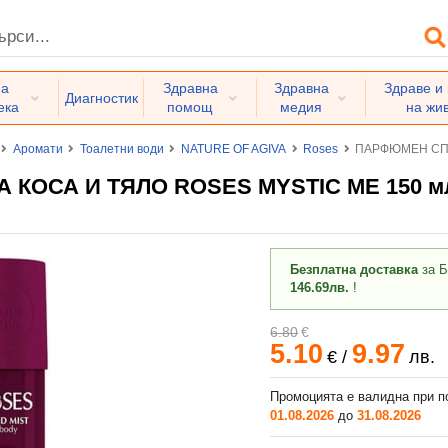
на
Здравна
Здравна
Здраве и
Диагностик
ека
помощ
медия
на жи
Аромати
Тоалетни води
NATURE OF AGIVA
Roses
ПАРФЮМЕН СПР
КОСА И ТЯЛО ROSES MYSTIC ME 150 м
Безплатна доставка
за Б
146.69лв.
!
6.80
€
5.10
9.97
€
/
лв.
Промоцията е валидна при п
01.08.2026
до
31.08.2026