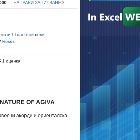
 000
НАПРАВИ ЗАПИТВАНЕ
омати
/
Тоалетни води
/
Roses
5 1 оценка
NATURE OF AGIVA
рвесни акорди и ориенталска