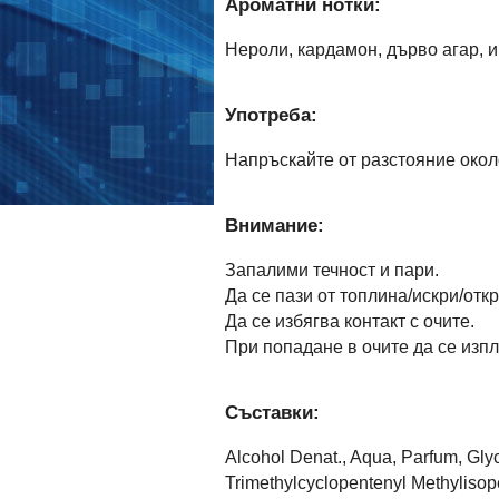
Ароматни нотки:
Нероли, кардамон, дърво агар, и
Употреба:
Напръскайте от разстояние окол
Внимание:
Запалими течност и пари.
Да се пази от топлина/искри/от
Да се избягва контакт с очите.
При попадане в очите да се изпл
Съставки:
Alcohol Denat., Aqua, Parfum, Gly
Trimethylcyclopentenyl Methylisope