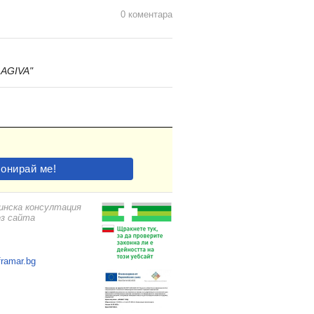
0 коментара
AGIVA"
цинска консултация
ез сайта
framar.bg