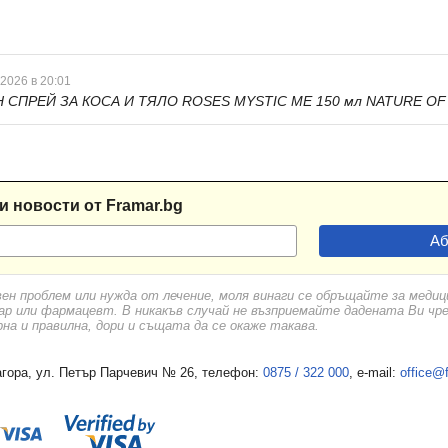
 2026 в 20:01
СПРЕЙ ЗА КОСА И ТЯЛО ROSES MYSTIC ME 150 мл NATURE OF 
и новости от Framar.bg
вен проблем или нужда от лечение, моля винаги се обръщайте за меди
ар или фармацевт. В никакъв случай не възприемайте дадената Ви чр
а и правилна, дори и същата да се окаже такава.
гора, ул. Петър Парчевич № 26, телефон:
0875 / 322 000
, e-mail:
office@