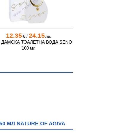
12.35
24.15
7.21
14.
€
/
лв.
€
/
 ДАМСКА ТОАЛЕТНА ВОДА SENO
ДОРАЛ ТОАЛЕТНА ВОД
100 мл
МЪЖЕ 100 
0 МЛ NATURE OF AGIVA