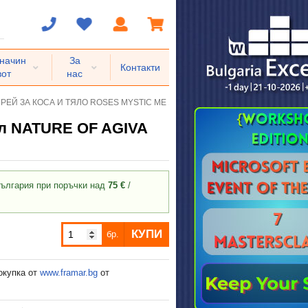
 начин
За
Контакти
вот
нас
ЕЙ ЗА КОСА И ТЯЛО ROSES MYSTIC ME 150 мл NATURE OF AGIVA
л NATURE OF AGIVA
ългария при поръчки над
75 €
/
КУПИ
бр.
окупка от
www.framar.bg
от