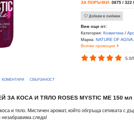
ЗА ПОРЪЧКИ:
0875 / 322
Добави в любими
Виж още от:
Категория:
Козметика
/
Ар
Марка:
NATURE OF AGIVA
Всички промоции
5.0/
КОМЕНТАРИ
СВЪРЗАНОСТ
 ЗА КОСА И ТЯЛО ROSES MYSTIC ME 150 мл 
са и тяло. Мистичен аромат, който обгръща сетивата с дъ
я незабравима следа!